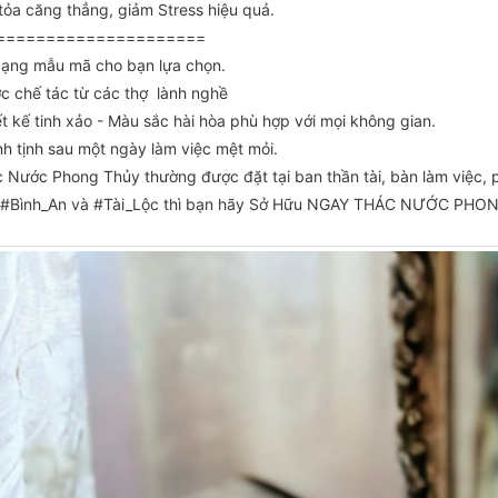
 tỏa căng thẳng, giảm Stress hiệu quả.
=====================
dạng mẫu mã cho bạn lựa chọn.
c chế tác từ các thợ lành nghề
t kế tinh xảo - Màu sắc hài hòa phù hợp với mọi không gian.
nh tịnh sau một ngày làm việc mệt mỏi.
c Nước Phong Thủy thường được đặt tại ban thần tài, bàn làm việc, p
 #Bình_An và #Tài_Lộc thì bạn hãy Sở Hữu NGAY THÁC NƯỚC PHON