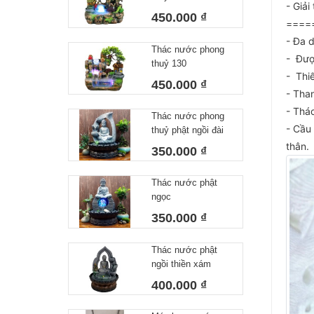
- Giải
450.000 ₫
====
- Đa 
Thác nước phong
- Đượ
thuỷ 130
- Thiế
450.000 ₫
- Tha
- Thá
Thác nước phong
- Cầu
thuỷ phật ngồi đài
sen uốn xám
thân.
350.000 ₫
Thác nước phật
ngọc
350.000 ₫
Thác nước phật
ngồi thiền xám
400.000 ₫