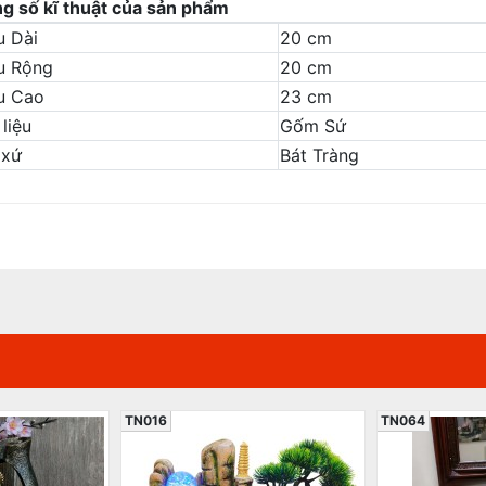
g số kĩ thuật của sản phẩm
u Dài
20 cm
u Rộng
20 cm
u Cao
23 cm
liệu
Gốm Sứ
 xứ
Bát Tràng
TN016
TN064