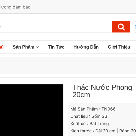
t lượng đảm bảo
hủ
Sản Phẩm
Tin Tức
Hướng Dẫn
Giới Thiệu
Thác Nước Phong T
20cm
Mã Sản Phẩm : TN066
Chất liệu : Gốm Sứ
Xuất xứ : Bát Tràng
Kích thước : Dài 20 cm | Rộng 2