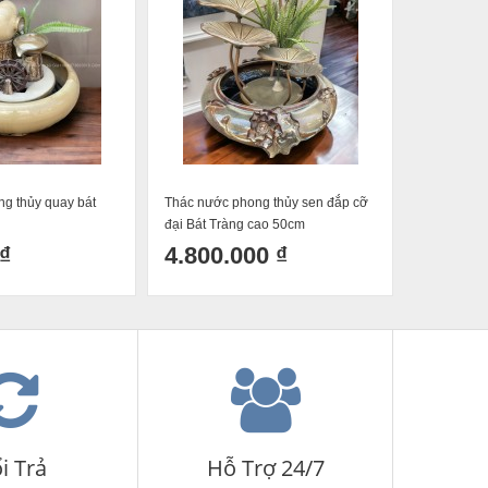
g thủy quay bát
Thác nước phong thủy sen đắp cỡ
Thác nước 
đại Bát Tràng cao 50cm
₫
4.800.000 ₫
350.0
2 đánh 
i Trả
Hỗ Trợ 24/7