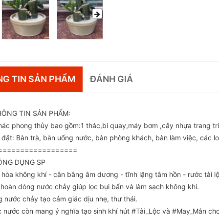
G TIN SẢN PHẨM
ĐÁNH GIÁ
ÔNG TIN SẢN PHẨM:
thác phong thủy bao gồm:1 thác,bi quay,máy bơm ,cây nhựa trang trí
rí đặt: Bàn trà, bàn uống nước, bàn phòng khách, bàn làm việc, các loại
==================
NG DỤNG SP
u hòa không khí - cân bằng âm dương - tĩnh lặng tâm hồn - rước tài 
 hoàn dòng nước chảy giúp lọc bụi bẩn và làm sạch không khí.
g nước chảy tạo cảm giác dịu nhẹ, thư thái.
c nước còn mang ý nghĩa tạo sinh khí hút #Tài_Lộc và #May_Mắn cho