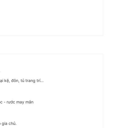
 kệ, đôn, tủ trang trí...
lộc - rước may mắn
 gia chủ.