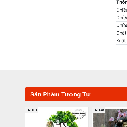
Thôn
Chiề
Chiề
Chiề
Chất 
Xuất
Sản Phẩm Tương Tự
TN010
TN038