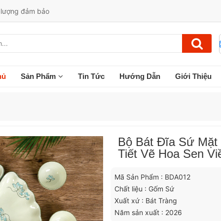
t lượng đảm bảo
hủ
Sản Phẩm
Tin Tức
Hướng Dẫn
Giới Thiệu
Bộ Bát Đĩa Sứ Mặt
Tiết Vẽ Hoa Sen V
Mã Sản Phẩm : BDA012
Chất liệu : Gốm Sứ
Xuất xứ : Bát Tràng
Năm sản xuất : 2026