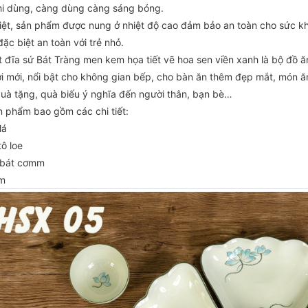
hi dùng, càng dùng càng sáng bóng.
iệt, sản phẩm được nung ở nhiệt độ cao đảm bảo an toàn cho sức k
đặc biệt an toàn với trẻ nhỏ.
 đĩa sứ Bát Tràng men kem họa tiết vẽ hoa sen viền xanh là bộ đồ ăn phu
ơi mới, nổi bật cho không gian bếp, cho bàn ăn thêm đẹp mắt, món ăn
uà tặng, quà biếu ý nghĩa đến người thân, bạn bè…
̉n phẩm bao gồm các chi tiết:
lá
tô loe
 bát cơmm
m