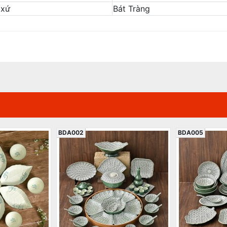
 xứ
Bát Tràng
BDA002
BDA005