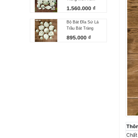
Họa Tiết Vẽ Hoa
1.560.000 ₫
Sen Viền Xanh
HSX10 ( 30Món)
Bộ Bát Đĩa Sứ Lá
Trầu Bát Tràng
Men Kem Họa Tiết
895.000 ₫
Vẽ Hoa Sen Viền
Xanh HSX08 (15
Món)
Thôn
Chất 