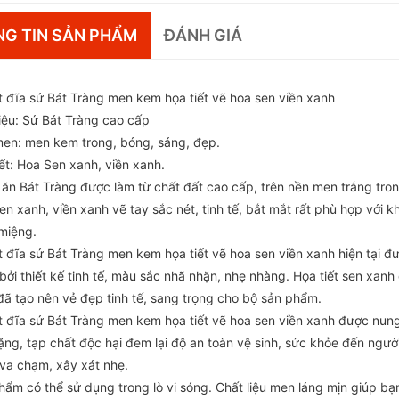
G TIN SẢN PHẨM
ĐÁNH GIÁ
t đĩa sứ Bát Tràng men kem họa tiết vẽ hoa sen viền xanh
liệu: Sứ Bát Tràng cao cấp
en: men kem trong, bóng, sáng, đẹp.
ết: Hoa Sen xanh, viền xanh.
 ăn Bát Tràng được làm từ chất đất cao cấp, trên nền men trắng tr
en xanh, viền xanh vẽ tay sắc nét, tinh tế, bắt mắt rất phù hợp với
miệng.
 đĩa sứ Bát Tràng men kem họa tiết vẽ hoa sen viền xanh hiện tại được
 bởi thiết kế tinh tế, màu sắc nhã nhặn, nhẹ nhàng. Họa tiết sen xa
ã tạo nên vẻ đẹp tinh tế, sang trọng cho bộ sản phẩm.
 đĩa sứ Bát Tràng men kem họa tiết vẽ hoa sen viền xanh được nung ở n
̣ng, tạp chất độc hại đem lại độ an toàn vệ sinh, sức khỏe đến ngườ
̣ va chạm, xây xát nhẹ.
hẩm có thể sử dụng trong lò vi sóng. Chất liệu men láng mịn giúp bạ