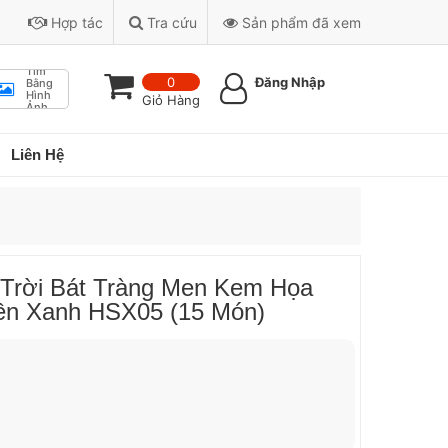
Hợp tác
Tra cứu
Sản phẩm đã xem
Tìm
0
Đăng Nhập
Bằng
Hình
Giỏ Hàng
Ảnh
Liên Hệ
 Trời Bát Tràng Men Kem Họa
iền Xanh HSX05 (15 Món)