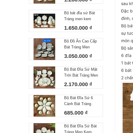
Sen Viền Xanh
sau k
HSX12 (24 Món)
Đặc b
Bộ bát đĩa sứ Bát
đình, 
Tràng men kem
họa tiết vẽ hoa sen
Bộ bát
1.650.000 ₫
viền xanh HSX01
sự tư
(29 món)
món q
Bộ Đồ Ăn Cao Cấp
Bát Tràng Men
Bộ sa
Ngọc Lục Bảo Vẽ
6 đĩa 
3.050.000 ₫
Tay Hoa Bèo 39
1 bát 
Sản Phẩm
Bộ Bát Đĩa Sứ Mặt
6 bát
Trời Bát Tràng Men
2 chấ
Kem Họa Tiết Vẽ
2.170.000 ₫
Hoa Sen Viền Xanh
HSX15 (36 Món)
Bộ Bát Đĩa Sứ 6
Cánh Bát Tràng
Men Kem Họa Tiết
685.000 ₫
Vẽ Hoa Sen Viền
Xanh HSX06 (13
Bộ Bát Đĩa Sứ Bát
Món)
Tràng Men Kem