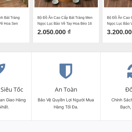
nh Bát Tràng
Bộ Đồ Ăn Cao Cấp Bát Tràng Men
Bộ Đồ Ăn Cao 
Vẽ Hoa Sen
Ngọc Lục Bảo Vẽ Tay Hoa Bèo 16
Ngọc Lục Bảo 
13 Món)
Sản Phẩm
Sản Phẩm
2.050.000 ₫
3.200.00
Siêu Tốc
An Toàn
Đổ
ian Giao Hàng
Bảo Vệ Quyền Lợi Người Mua
Chính Sách
Nhất.
Hàng Tối Đa.
Bạch,