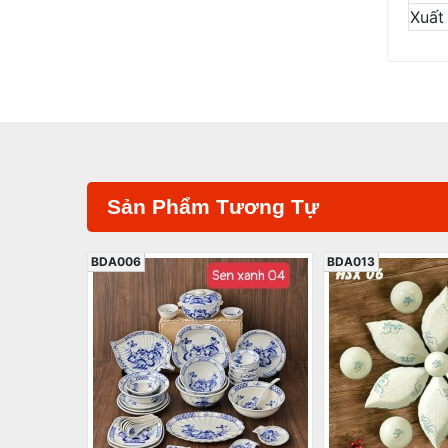
Xuất
Sản Phẩm Tương Tự
BDA006
BDA013