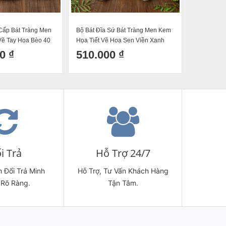
Cấp Bát Tràng Men
Bộ Bát Đĩa Sứ Bát Tràng Men Kem
Bộ Bát Đĩa
Vẽ Tay Hoa Bèo 40
Họa Tiết Vẽ Hoa Sen Viền Xanh
Họa Tiết V
HSX14 (12 Món)
HSX04 (22
0 ₫
510.000 ₫
1.320
i Trả
Hỗ Trợ 24/7
 Đổi Trả Minh
Hỗ Trợ, Tư Vấn Khách Hàng
 Rõ Ràng.
Tận Tâm.