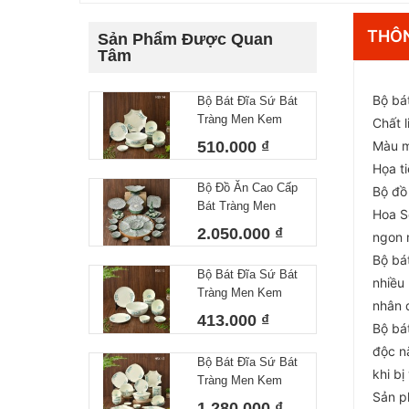
THÔN
Sản Phẩm Được Quan
Tâm
Bộ bá
Bộ Bát Đĩa Sứ Bát
Tràng Men Kem
Chất 
Họa Tiết Vẽ Hoa
510.000 ₫
Màu m
Sen Viền Xanh
Họa ti
HSX14 (12 Món)
Bộ Đồ Ăn Cao Cấp
Bộ đồ
Bát Tràng Men
Hoa S
Ngọc Lục Bảo Vẽ
2.050.000 ₫
ngon 
Tay Hoa Bèo 16
Bộ bát
Sản Phẩm
Bộ Bát Đĩa Sứ Bát
nhiều
Tràng Men Kem
nhân đ
Họa Tiết Vẽ Hoa
413.000 ₫
Bộ bát
Sen Viền Xanh
HSX13 (11 Món)
độc nă
Bộ Bát Đĩa Sứ Bát
khi bi
Tràng Men Kem
Sản p
Họa Tiết Vẽ Hoa
1.280.000 ₫