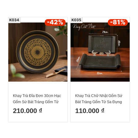
K034
K035
-42
%
-81
%
Khay Trà Đĩa Đơn 30cm Hạc
Khay Trà Chữ Nhật Gốm Sứ
Gốm Sứ Bát Tràng Gốm Tử
Bát Tràng Gốm Tử Sa Đựng
Sa Đựng Ấm Chén Uống Trà
Ấm Chén Uống Trà
210.000 ₫
110.000 ₫