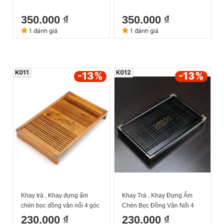
350.000 ₫
350.000 ₫
1 đánh giá
1 đánh giá
K011
K012
-13
%
-13
%
Khay trà , Khay đựng ấm
Khay Trà , Khay Đựng Ấm
chén bọc đồng vân nổi 4 góc
Chén Bọc Đồng Vân Nổi 4
màu nâu sọc mới 43x28cm
Góc Màu Đen Mã đáo thành
230.000 ₫
230.000 ₫