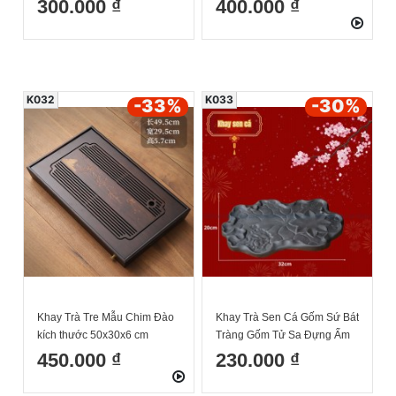
300.000 ₫
400.000 ₫
K032
K033
-33
%
-30
%
Khay Trà Tre Mẫu Chim Đào
Khay Trà Sen Cá Gốm Sứ Bát
kích thước 50x30x6 cm
Tràng Gốm Tử Sa Đựng Ấm
Chén Uống Trà
450.000 ₫
230.000 ₫