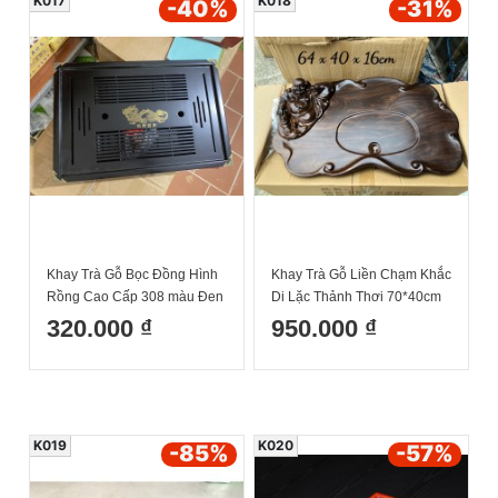
K017
K018
-40
%
-31
%
Khay Trà Gỗ Bọc Đồng Hình
Khay Trà Gỗ Liền Chạm Khắc
Rồng Cao Cấp 308 màu Đen
Di Lặc Thảnh Thơi 70*40cm
(Loại Dày Hộp Đỏ Có Hình
(khay đựng ấm chén)
320.000 ₫
950.000 ₫
Rồng) 52z33z6cm
K019
K020
-85
%
-57
%