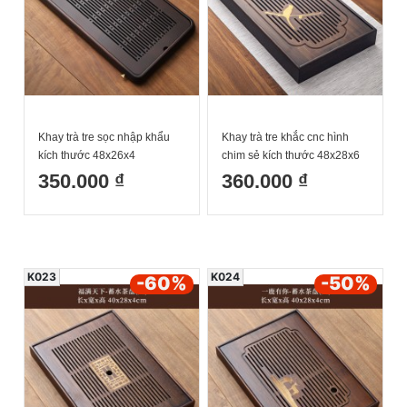
Khay trà tre sọc nhập khẩu
Khay trà tre khắc cnc hình
kích thước 48x26x4
chim sẻ kích thước 48x28x6
350.000 ₫
360.000 ₫
K023
K024
-60
%
-50
%