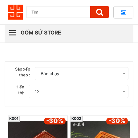
Sắp xếp
Bán chạy
theo :
Hiển
12
thị:
K001
K002
-30
%
-30
%