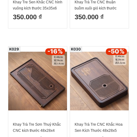
Khay Tre Sen Khắc CNC hình
Khay Trà Tre CNC thuận
vuông kích thước 35x35x6
buồm xuôi gió kích thước
48x26x4 cm
350.000 ₫
350.000 ₫
K029
K030
-16
%
-50
%
Khay Trà Tre Sơn Thuỷ Khắc
Khay Trà Tre CNC Khắc Hoa
CNC kích thước 48x28x4
Sen Kích Thước 48x28x5