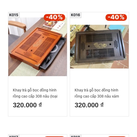
K015
K016
-40
%
-40
%
Khay trà gỗ bọc đồng hình
Khay trà gỗ bọc đồng hình
rồng cao cấp 308 nâu (loại
rồng cao cấp 308 nâu xám
dày hộp đỏ có hình rồng)
(loại dày hộp đỏ có hình
320.000 ₫
320.000 ₫
52z33z6cm
rồng) 52z33z6cm