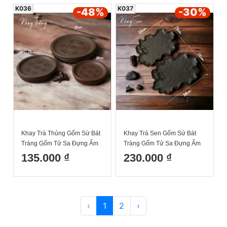
K036
K037
-48
%
-30
%
Khay Trà Thủng Gốm Sứ Bát
Khay Trà Sen Gốm Sứ Bát
Tràng Gốm Tử Sa Đựng Ấm
Tràng Gốm Tử Sa Đựng Ấm
Chén Uống Trà
Chén Uống Trà
135.000 ₫
230.000 ₫
‹
1
2
›