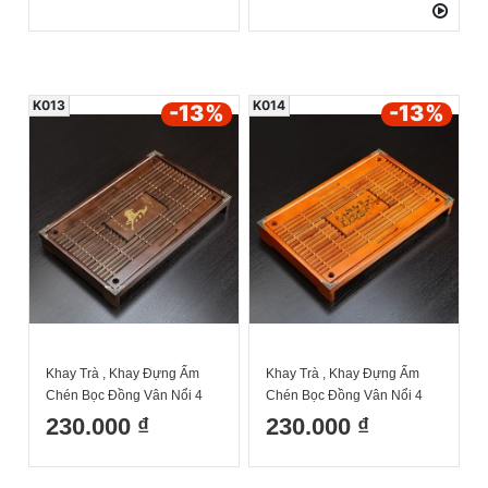
công 6 43x28cm
K013
K014
-13
%
-13
%
Khay Trà , Khay Đựng Ấm
Khay Trà , Khay Đựng Ấm
Chén Bọc Đồng Vân Nổi 4
Chén Bọc Đồng Vân Nổi 4
Góc Nhất Mã Phi Thiên Màu
Góc Mã Đáo Thành Công
230.000 ₫
230.000 ₫
Nâu Xám 43*28cm
Màu Nâu 43x28cm