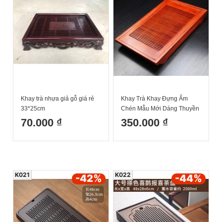
Khay trà nhựa giả gỗ giá rẻ
Khay Trà Khay Đựng Ấm
33*25cm
Chén Mẫu Mới Dáng Thuyền
Cỡ Lớn 55x33cm
70.000 ₫
350.000 ₫
K021
K022
-42
%
-44
%