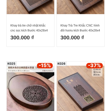
Khay trà tre chữ nhật khắc
Khay Trà Tre Khắc CNC hình
cnc sọc kích thước 40x28x4
đôi hươu kích thước 40x28x4
cm
cm
300.000 ₫
300.000 ₫
K025
K026
-15
%
-37
%