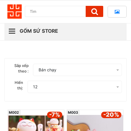
Sắp xếp
Bán chạy
theo :
Hiển
12
thị:
M002
M003
-7
%
-20
%