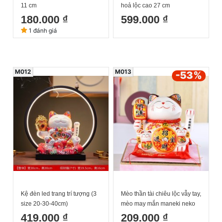
11 cm
hoả lộc cao 27 cm
180.000 ₫
599.000 ₫
1 đánh giá
M012
M013
-53
%
Kệ đèn led trang trí tượng (3
Mèo thần tài chiêu lộc vẫy tay,
size 20-30-40cm)
mèo may mắn maneki neko
đắc tài đắc lộc 6inches kèm
419.000 ₫
209.000 ₫