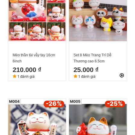
Mèo thần tài vẫy tay 16cm
Set 8 Mèo Trang Trí Dễ
6inch
Thương cao 6.5cm
210.000 ₫
25.000 ₫
1 đánh giá
1 đánh giá
M004
M005
-26
%
-25
%