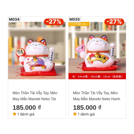
M034
M035
-27
%
-27
%
Mèo Thần Tài Vẫy Tay, Mèo
Mèo Thần Tài Vẫy Tay, Mèo
May Mắn Maneki Neko Tài
May Mắn Maneki Neko Hạnh
Lộc 14cm Kèm Đệm Và Hộp
Phúc 14cm Kèm Đệm Và Hộp
185.000 ₫
185.000 ₫
Đẹp
Đẹp
1 đánh giá
1 đánh giá