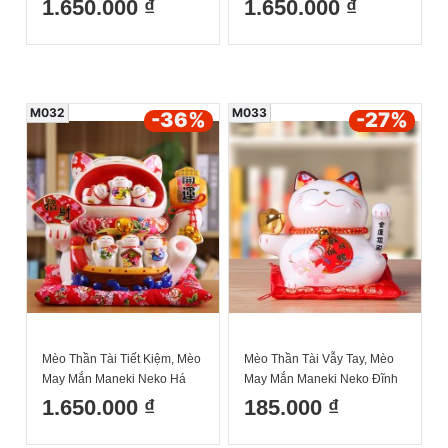
1.650.000 ₫
1.650.000 ₫
Đệm Và Hộp Đẹp
Kèm Đệm Và Hộp Đẹp
M032
M033
-36
%
-27
%
Mèo Thần Tài Tiết Kiệm, Mèo
Mèo Thần Tài Vẫy Tay, Mèo
May Mắn Maneki Neko Há
May Mắn Maneki Neko Đĩnh
Miệng Hút Tài Lộc 34cm Kèm
vàng 14cm Kèm Đệm Và Hộp
1.650.000 ₫
185.000 ₫
Đệm Và Hộp Đẹp
Đẹp