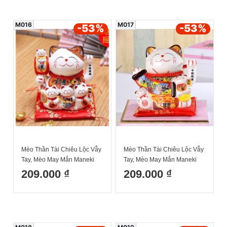
M016
M017
-53
%
-53
%
Mèo Thần Tài Chiêu Lộc Vẫy
Mèo Thần Tài Chiêu Lộc Vẫy
Tay, Mèo May Mắn Maneki
Tay, Mèo May Mắn Maneki
Neko khai vận phát tài
Neko kinh doanh hưng thịnh
209.000 ₫
209.000 ₫
6inches Kèm Đệm Và Hộp
6inches Kèm Đệm Và Hộp
Đẹp
Đẹp