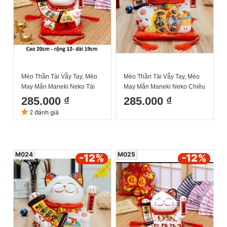
Mèo Thần Tài Vẫy Tay, Mèo
Mèo Thần Tài Vẫy Tay, Mèo
May Mắn Maneki Neko Tài
May Mắn Maneki Neko Chiêu
vận hanh thông 20cm Kèm
tài lộc 20cm Kèm Đệm Và
285.000 ₫
285.000 ₫
Đệm Và Hộp Đẹp
Hộp Đẹp
2 đánh giá
M024
M025
-12
%
-12
%