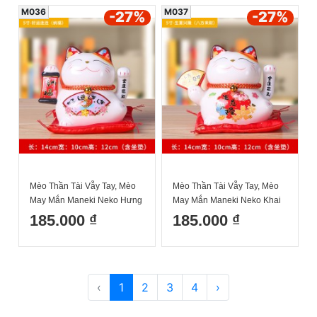
M036
M037
-27
%
-27
%
Mèo Thần Tài Vẫy Tay, Mèo
Mèo Thần Tài Vẫy Tay, Mèo
May Mắn Maneki Neko Hưng
May Mắn Maneki Neko Khai
Thịnh 14cm Kèm Đệm Và
Vận 14cm Kèm Đệm Và Hộp
185.000 ₫
185.000 ₫
Hộp Đẹp
Đẹp
‹
1
2
3
4
›