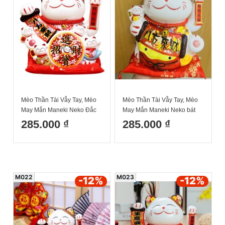
Mèo Thần Tài Vẫy Tay, Mèo
Mèo Thần Tài Vẫy Tay, Mèo
May Mắn Maneki Neko Đắc
May Mắn Maneki Neko bát
tài đắc lộc 20cm Kèm Đệm
phương tài lộc 20cm Kèm
285.000 ₫
285.000 ₫
Và Hộp Đẹp
Đệm Và Hộp Đẹp
M022
M023
-12
%
-12
%