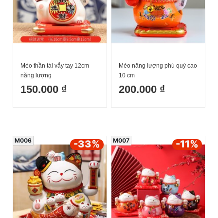
Mèo thần tài vẫy tay 12cm
Mèo năng lượng phú quý cao
năng lượng
10 cm
150.000 ₫
200.000 ₫
M006
M007
-33
%
-11
%