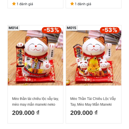
đệm và hộp đẹp
1 đánh giá
1 đánh giá
M014
M015
-53
%
-53
%
Mèo thần tài chiêu lộc vẫy tay,
Mèo Thần Tài Chiêu Lộc Vẫy
mèo may mắn maneki neko
Tay, Mèo May Mắn Maneki
đại cát đại lợi 6inches kèm
Neko thẻ bài khai vận
209.000 ₫
209.000 ₫
đệm và hộp đẹp
6inches Kèm Đệm Và Hộp
Đẹp