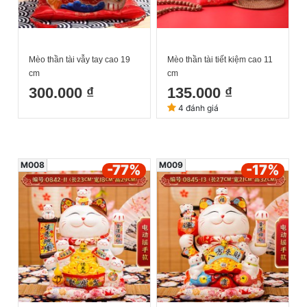
Mèo thần tài vẫy tay cao 19
Mèo thần tài tiết kiệm cao 11
cm
cm
300.000 ₫
135.000 ₫
4 đánh giá
M008
M009
-77
%
-17
%