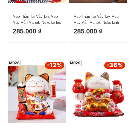
Mèo Thần Tài Vẫy Tay, Mèo
Mèo Thần Tài Vẫy Tay, Mèo
May Mắn Maneki Neko tài lộc
May Mắn Maneki Neko kinh
viên mãn 20cm Kèm Đệm Và
doanh phát lộc 20cm Kèm
285.000 ₫
285.000 ₫
Hộp Đẹp
Đệm Và Hộp Đẹp
M028
M029
-12
%
-36
%