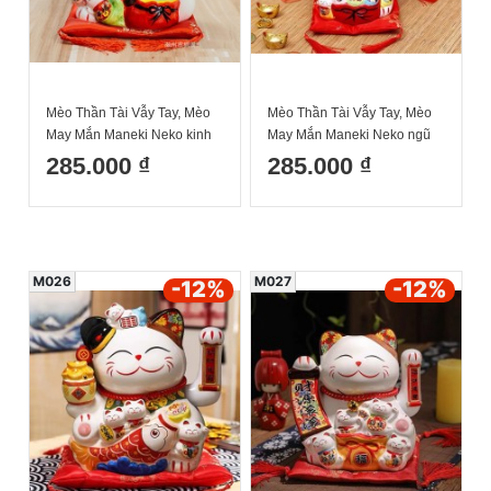
Mèo Thần Tài Vẫy Tay, Mèo
Mèo Thần Tài Vẫy Tay, Mèo
May Mắn Maneki Neko kinh
May Mắn Maneki Neko ngũ
doanh hưng thịnh 20cm Kèm
phúc lâm môn 20cm Kèm
285.000 ₫
285.000 ₫
Đệm Và Hộp Đẹp
Đệm Và Hộp Đẹp
M026
M027
-12
%
-12
%