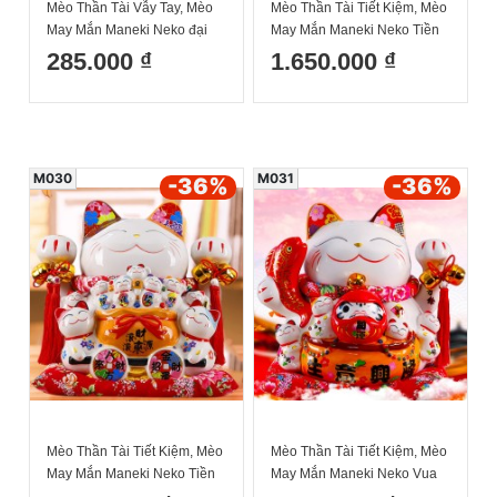
Mèo Thần Tài Vẫy Tay, Mèo
Mèo Thần Tài Tiết Kiệm, Mèo
May Mắn Maneki Neko đại
May Mắn Maneki Neko Tiền
cát đại lợi 20cm Kèm Đệm Và
vào đầy túi 34cm Kèm Đệm
285.000 ₫
1.650.000 ₫
Hộp Đẹp
Và Hộp Đẹp
M030
M031
-36
%
-36
%
Mèo Thần Tài Tiết Kiệm, Mèo
Mèo Thần Tài Tiết Kiệm, Mèo
May Mắn Maneki Neko Tiền
May Mắn Maneki Neko Vua
vào như nước 31cm Kèm
cá niên niên hữu dư 34cm