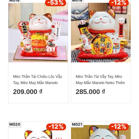
M018
M019
-53
%
-12
%
Mèo Thần Tài Chiêu Lộc Vẫy
Mèo Thần Tài Vẫy Tay, Mèo
Tay, Mèo May Mắn Maneki
May Mắn Maneki Neko Thiên
Neko bát phương chiêu tài
khách vạn lai 20cm Kèm Đệm
209.000 ₫
285.000 ₫
6inches Kèm Đệm Và Hộp
Và Hộp Đẹp
Đẹp
M020
M021
-12
%
-12
%