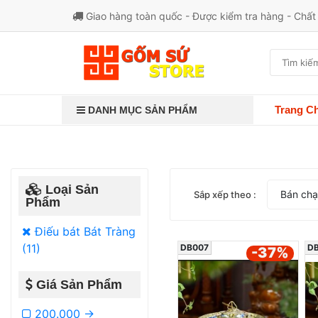
Giao hàng toàn quốc - Được kiểm tra hàng - Chấ
Trang C
DANH MỤC SẢN PHẨM
Loại Sản
Bán ch
Sắp xếp theo :
Phẩm
Điếu bát Bát Tràng
(11)
DB007
D
-37
%
Giá Sản Phẩm
200.000 ->