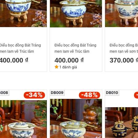
Điếu bọc đồng Bát Tràng
Điếu bọc đồng Bát Tràng
Điếu bọc đồng B
men lam vẽ Trúc lâm
men lam vẽ Trúc lâm
men rạn vẽ sơn 
Thất Hiền
Thất Hiền dáng loe
400.000 ₫
400.000 ₫
370.000 
1 đánh giá
B008
DB009
DB010
-34
%
-48
%