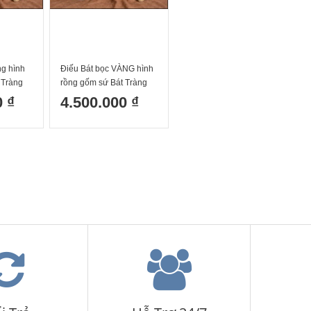
ng hình
Điếu Bát bọc VÀNG hình
 Tràng
rồng gốm sứ Bát Tràng
nh
cao cấp men xanh
0 ₫
4.500.000 ₫