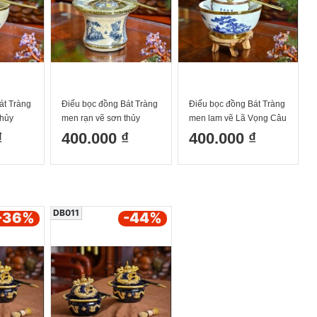
át Tràng
Điếu bọc đồng Bát Tràng
Điếu bọc đồng Bát Tràng
thủy
men rạn vẽ sơn thủy
men lam vẽ Lã Vọng Câu
dáng cao
cá
₫
400.000 ₫
400.000 ₫
DB011
-36
%
-44
%