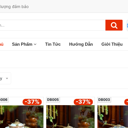
t lượng đảm bảo
hủ
Sản Phẩm
Tin Tức
Hướng Dẫn
Giới Thiệu
ạy
B006
DB005
DB003
-37
%
-37
%