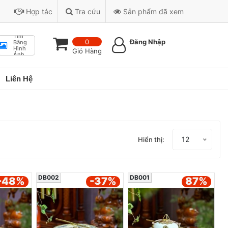
Hợp tác
Tra cứu
Sản phẩm đã xem
Tìm
0
Đăng Nhập
Bằng
Hình
Giỏ Hàng
Ảnh
Liên Hệ
12
Hiển thị:
DB002
DB001
-48
%
-37
%
87
%