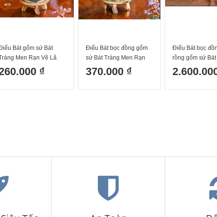
Điếu Bát gốm sứ Bát
Điếu Bát bọc đồng gốm
Điếu Bát bọc đồ
Tràng Men Rạn Vẽ Lã
sứ Bát Tràng Men Rạn
rồng gốm sứ Bát
Vọng câu cá
Vẽ Lã Vọng câu cá
cao cấp men xa
260.000 ₫
370.000 ₫
2.600.00