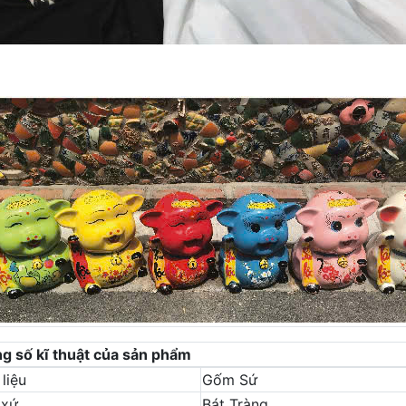
g số kĩ thuật của sản phẩm
liệu
Gốm Sứ
 xứ
Bát Tràng