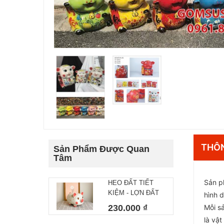
THÔN
Sản Phẩm Được Quan
Tâm
Sản p
HEO ĐẤT TIẾT
KIỆM - LỢN ĐẤT
hình 
CHẤM BI HỒNG
230.000 ₫
Mỗi s
GỐM SỨ BÁT
là vậ
TRÀNG (có size to)