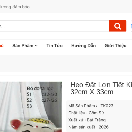
t lượng đảm bảo
hủ
Sản Phẩm
Tin Tức
Hướng Dẫn
Giới Thiệu
Heo Đất Lợn Tiết K
32cm X 33cm
Mã Sản Phẩm : LTK023
Chất liệu : Gốm Sứ
Xuất xứ : Bát Tràng
Năm sản xuất : 2026