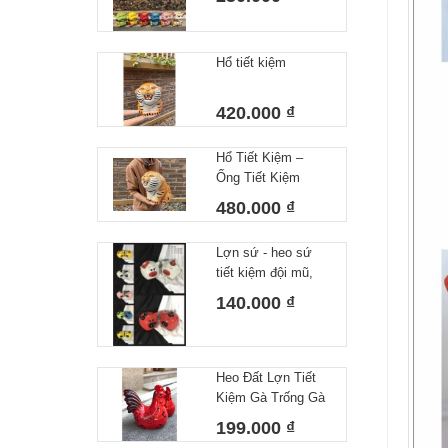
23cm x 22cm
Hổ tiết kiệm
420.000 ₫
Hổ Tiết Kiệm –
Ống Tiết Kiệm
Hình Con Hổ Gốm
480.000 ₫
Sứ Bát Tràng
Lợn sứ - heo sứ
tiết kiệm đội mũ,
đeo nơ Bát Tràng
140.000 ₫
Heo Đất Lợn Tiết
Kiệm Gà Trống Gà
Mái Bát Tràng Màu
199.000 ₫
Đỏ