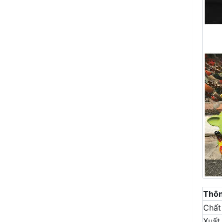
Thôn
Chất 
Xuất