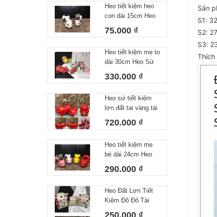
Heo tiết kiệm heo
Sản p
con dài 15cm Heo
S1: 3
Sứ Tiết Kiệm Lợn
75.000 ₫
S2: 2
Đất Ống Heo Hoạ
S3: 2
Tiết Vẽ Tay Dễ
Heo tiết kiệm mẹ to
Thương Gốm Sứ
Thích
dài 30cm Heo Sứ
Bát Tràng
Tiết Kiệm Lợn Đất
330.000 ₫
Ống Heo Hoạ Tiết
Vẽ Tay Dễ Thương
Heo sứ tiết kiệm
Gốm Sứ Bát Tràng
lợn đất tai vàng tài
lộc Bát Tràng Size
720.000 ₫
lớn 21 x 16 x 35cm
Heo tiết kiệm mẹ
bé dài 24cm Heo
Sứ Tiết Kiệm Lợn
290.000 ₫
Đất Ống Heo Hoạ
Tiết Vẽ Tay Dễ
Heo Đất Lợn Tiết
Thương Gốm Sứ
Kiệm Đô Đô Tài
Bát Tràng
Lộc Bát Tràng S3:
250.000 ₫