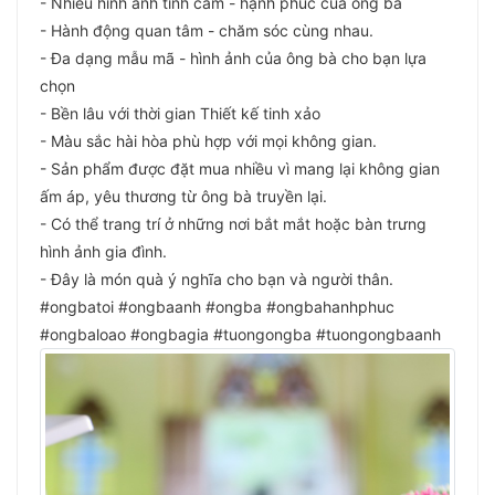
- Nhiều hình ảnh tình cảm - hạnh phúc của ông bà
- Hành động quan tâm - chăm sóc cùng nhau.
- Đa dạng mẫu mã - hình ảnh của ông bà cho bạn lựa
chọn
- Bền lâu với thời gian Thiết kế tinh xảo
- Màu sắc hài hòa phù hợp với mọi không gian.
- Sản phẩm được đặt mua nhiều vì mang lại không gian
ấm áp, yêu thương từ ông bà truyền lại.
- Có thể trang trí ở những nơi bắt mắt hoặc bàn trưng
hình ảnh gia đình.
- Đây là món quà ý nghĩa cho bạn và người thân.
#ongbatoi #ongbaanh #ongba #ongbahanhphuc
#ongbaloao #ongbagia #tuongongba #tuongongbaanh