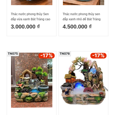
Thác nước phong thủy Sen
Thác nước phong thủy sen
đắp vừa xanh Bát Tràng cao
đắp xanh nhỏ đế Bát Tràng
35cm
cao 42cm
3.000.000 ₫
4.500.000 ₫
TN075
TN076
-17
%
-17
%