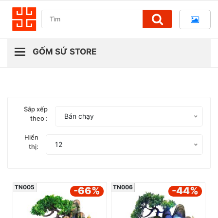
Sắp xếp
Bán chạy
theo :
Hiển
12
thị:
TN005
TN006
-66
%
-44
%