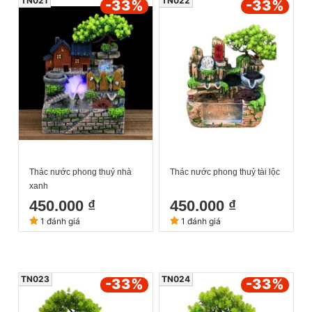
TN021
TN022
-33
%
-33
%
Thác nước phong thuỷ nhà
Thác nước phong thuỷ tài lộc
xanh
450.000 ₫
450.000 ₫
1 đánh giá
1 đánh giá
TN023
TN024
-33
%
-33
%