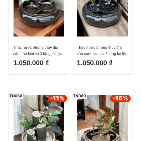
Thác nước phong thủy địa
Thác nước phong thủy địa
cầu nâu kim sa 3 tầng tài lộc
cầu xanh kim sa 3 tầng tài lộc
Bát Tràng
Bát Tràng
1.050.000 ₫
1.050.000 ₫
TN066
TN069
-11
%
-16
%