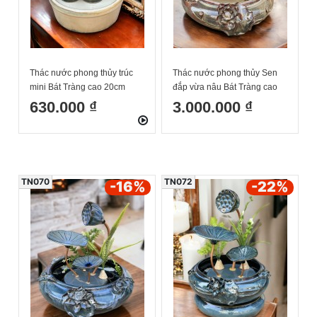
Thác nước phong thủy trúc
Thác nước phong thủy Sen
mini Bát Tràng cao 20cm
đắp vừa nâu Bát Tràng cao
35cm
630.000 ₫
3.000.000 ₫
TN070
TN072
-16
%
-22
%