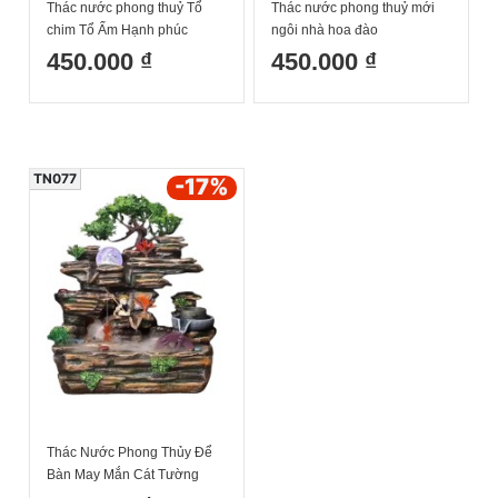
Thác nước phong thuỷ Tổ
Thác nước phong thuỷ mới
chim Tổ Ấm Hạnh phúc
ngôi nhà hoa đào
450.000 ₫
450.000 ₫
TN077
-17
%
Thác Nước Phong Thủy Để
Bàn May Mắn Cát Tường
Phát Lộc Mã 1709