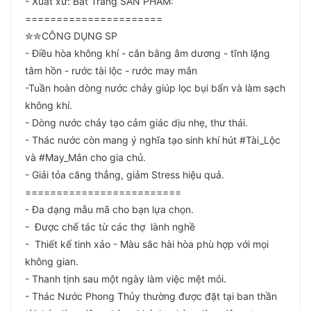
- Xuất xứ: Bát Tràng SẢN PHẨM:
======================
✮✮CÔNG DỤNG SP
- Điều hòa không khí - cân bằng âm dương - tĩnh lặng
tâm hồn - rước tài lộc - rước may mắn
-Tuần hoàn dòng nước chảy giúp lọc bụi bẩn và làm sạch
không khí.
- Dòng nước chảy tạo cảm giác dịu nhẹ, thư thái.
- Thác nước còn mang ý nghĩa tạo sinh khí hút #Tài_Lộc
và #May_Mắn cho gia chủ.
- Giải tỏa căng thẳng, giảm Stress hiệu quả.
=========================
- Đa dạng mẫu mã cho bạn lựa chọn.
- Được chế tác từ các thợ lành nghề
- Thiết kế tinh xảo - Màu sắc hài hòa phù hợp với mọi
không gian.
- Thanh tịnh sau một ngày làm việc mệt mỏi.
- Thác Nước Phong Thủy thường được đặt tại ban thần