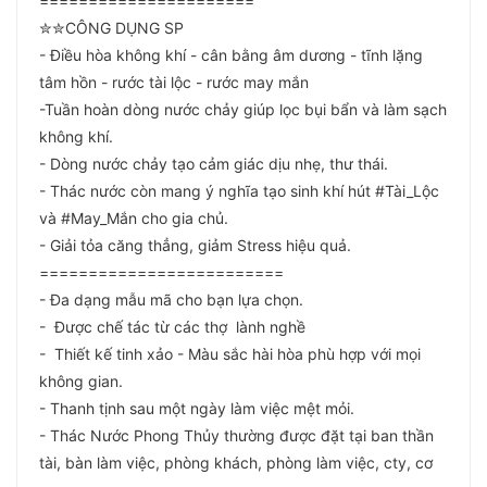
======================
✮✮CÔNG DỤNG SP
- Điều hòa không khí - cân bằng âm dương - tĩnh lặng
tâm hồn - rước tài lộc - rước may mắn
-Tuần hoàn dòng nước chảy giúp lọc bụi bẩn và làm sạch
không khí.
- Dòng nước chảy tạo cảm giác dịu nhẹ, thư thái.
- Thác nước còn mang ý nghĩa tạo sinh khí hút #Tài_Lộc
và #May_Mắn cho gia chủ.
- Giải tỏa căng thẳng, giảm Stress hiệu quả.
=========================
- Đa dạng mẫu mã cho bạn lựa chọn.
- Được chế tác từ các thợ lành nghề
- Thiết kế tinh xảo - Màu sắc hài hòa phù hợp với mọi
không gian.
- Thanh tịnh sau một ngày làm việc mệt mỏi.
- Thác Nước Phong Thủy thường được đặt tại ban thần
tài, bàn làm việc, phòng khách, phòng làm việc, cty, cơ