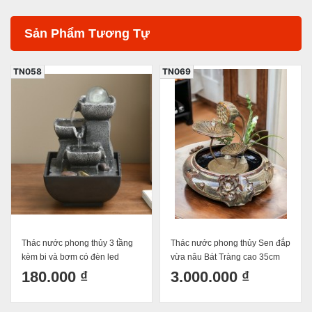
Sản Phẩm Tương Tự
TN058
TN069
Thác nước phong thủy 3 tầng
Thác nước phong thủy Sen đắp
kèm bi và bơm có đèn led
vừa nâu Bát Tràng cao 35cm
18x13x13cm mã 2366
180.000 ₫
3.000.000 ₫