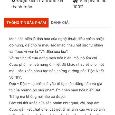
Được kiểm tra trước khi
Sản phẩm mới
thanh toán
100%
THÔNG TIN SẢN PHẨM
ĐÁNH GIÁ
Men hỏa biến là tinh hoa của nghệ thuật điều chỉnh nhiệt
độ nung, để cho ra màu sắc khác nhau hết sức tự nhiên
và được ví von là “Vũ điệu của lửa”.
Với sự tinh tế của dòng men hỏa biến, mỗi bộ ấm khi
được phủ men và nung ở nhiệt độ khác nhau sẽ cho một
màu sắc khác nhau tạo nên những đường nét “Độc Nhất
Vô Nhị”.
Đẹp – Độc – Lạ chính là yếu tố tạo nên đẳng cấp và giá
trị của những bộ sản phẩm ấm chén men hỏa biến Bát
Tràng mà không nơi nào có được.
Các chi tiết khác của sản phẩm như quai, vòi, nắp ấm
được gắn kết chặt chẽ, cắt gọt tỉ mỉ, tinh xảo vừa có tính