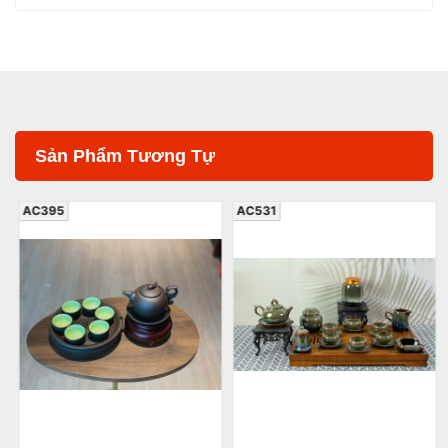
Sản Phẩm Tương Tự
AC395
AC531