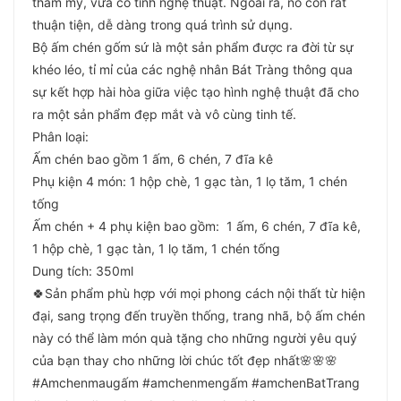
thẩm mỹ, vừa có tính nghệ thuật. Ngoài ra, nó còn rất
thuận tiện, dễ dàng trong quá trình sử dụng.
Bộ ấm chén gốm sứ là một sản phẩm được ra đời từ sự
khéo léo, tỉ mỉ của các nghệ nhân Bát Tràng thông qua
sự kết hợp hài hòa giữa việc tạo hình nghệ thuật đã cho
ra một sản phẩm đẹp mắt và vô cùng tinh tế.
Phân loại:
Ấm chén bao gồm 1 ấm, 6 chén, 7 đĩa kê
Phụ kiện 4 món: 1 hộp chè, 1 gạc tàn, 1 lọ tăm, 1 chén
tống
Ấm chén + 4 phụ kiện bao gồm: 1 ấm, 6 chén, 7 đĩa kê,
1 hộp chè, 1 gạc tàn, 1 lọ tăm, 1 chén tống
Dung tích: 350ml
🍀Sản phẩm phù hợp với mọi phong cách nội thất từ hiện
đại, sang trọng đến truyền thống, trang nhã, bộ ấm chén
này có thể làm món quà tặng cho những người yêu quý
của bạn thay cho những lời chúc tốt đẹp nhất🌸🌸🌸
#Amchenmaugấm #amchenmengấm #amchenBatTrang