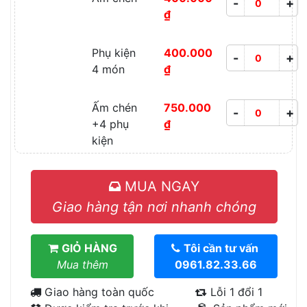
-
+
₫
Phụ kiện
400.000
-
+
4 món
₫
Ấm chén
750.000
-
+
+4 phụ
₫
kiện
MUA NGAY
Giao hàng tận nơi nhanh chóng
GIỎ HÀNG
Tôi cần tư vấn
Mua thêm
0961.82.33.66
Giao hàng toàn quốc
Lỗi 1 đổi 1