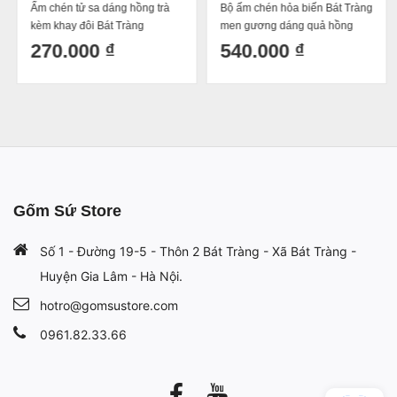
Ấm chén tử sa dáng hồng trà
Bộ ấm chén hỏa biến Bát Tràng
kèm khay đôi Bát Tràng
men gương dáng quả hồng
400ml
270.000 ₫
540.000 ₫
Gốm Sứ Store
Số 1 - Đường 19-5 - Thôn 2 Bát Tràng - Xã Bát Tràng -
Huyện Gia Lâm - Hà Nội.
hotro@gomsustore.com
0961.82.33.66