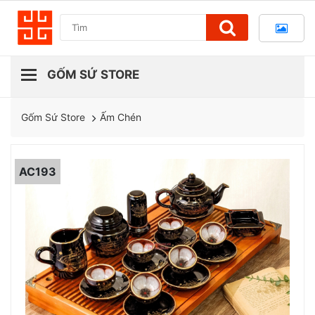
Ấm Chén
Gốm Sứ Store
AC193