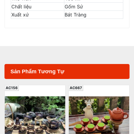
Chất liệu
Gốm Sứ
Xuất xứ
Bát Tràng
Sản Phẩm Tương Tự
AC156
AC667