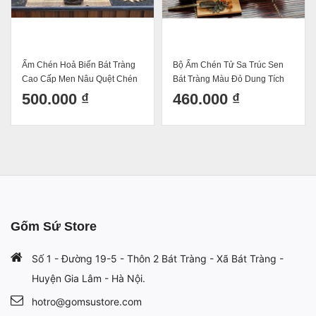
Ấm Chén Hoả Biến Bát Tràng
Bộ Ấm Chén Tử Sa Trúc Sen
Cao Cấp Men Nâu Quệt Chén
Bát Tràng Màu Đỏ Dung Tích
Lòng Hoa Dáng Ba Chân
350ml
500.000 ₫
460.000 ₫
400ml
Gốm Sứ Store
Số 1 - Đường 19-5 - Thôn 2 Bát Tràng - Xã Bát Tràng -
Huyện Gia Lâm - Hà Nội.
hotro@gomsustore.com