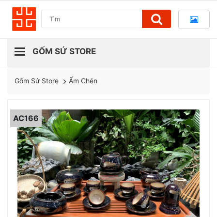
Ấm Chén
Gốm Sứ Store
AC166