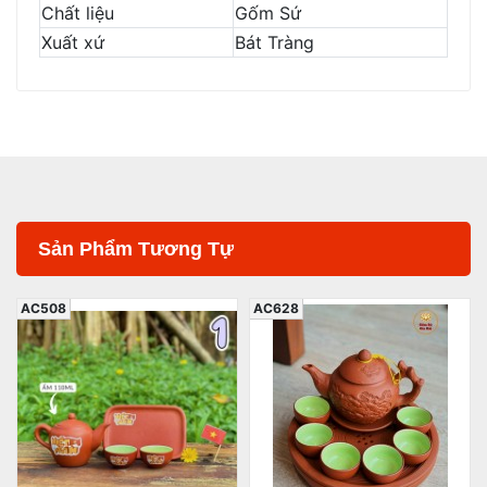
Chất liệu
Gốm Sứ
Xuất xứ
Bát Tràng
Sản Phẩm Tương Tự
AC508
AC628