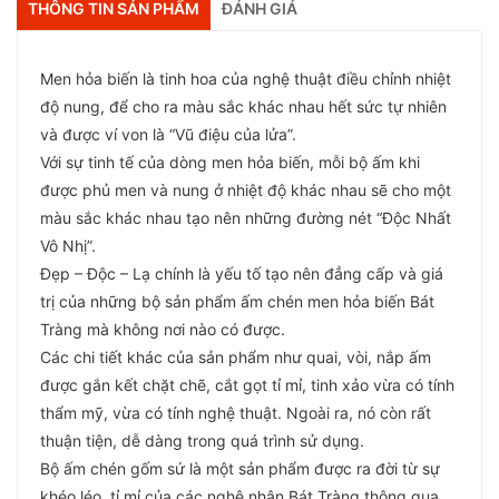
THÔNG TIN SẢN PHẨM
ĐÁNH GIÁ
Men hỏa biến là tinh hoa của nghệ thuật điều chỉnh nhiệt
độ nung, để cho ra màu sắc khác nhau hết sức tự nhiên
và được ví von là “Vũ điệu của lửa”.
Với sự tinh tế của dòng men hỏa biến, mỗi bộ ấm khi
được phủ men và nung ở nhiệt độ khác nhau sẽ cho một
màu sắc khác nhau tạo nên những đường nét “Độc Nhất
Vô Nhị”.
Đẹp – Độc – Lạ chính là yếu tố tạo nên đẳng cấp và giá
trị của những bộ sản phẩm ấm chén men hỏa biến Bát
Tràng mà không nơi nào có được.
Các chi tiết khác của sản phẩm như quai, vòi, nắp ấm
được gắn kết chặt chẽ, cắt gọt tỉ mỉ, tinh xảo vừa có tính
thẩm mỹ, vừa có tính nghệ thuật. Ngoài ra, nó còn rất
thuận tiện, dễ dàng trong quá trình sử dụng.
Bộ ấm chén gốm sứ là một sản phẩm được ra đời từ sự
khéo léo, tỉ mỉ của các nghệ nhân Bát Tràng thông qua