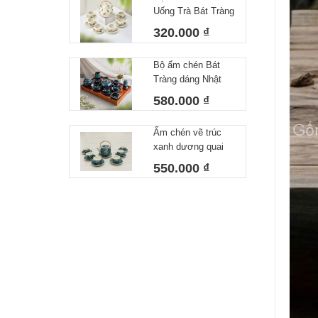
Uống Trà Bát Tràng
Họa Tiết Vẽ Tay
320.000 ₫
Chuồn Chuồn Men
Tiêu – Dáng Ấm
Bộ ấm chén Bát
Giỏ Cua Quai
Tràng dáng Nhật
Nhôm 340ml
lòng xanh 550 ml
580.000 ₫
Ấm chén vẽ trúc
xanh dương quai
đồng
550.000 ₫