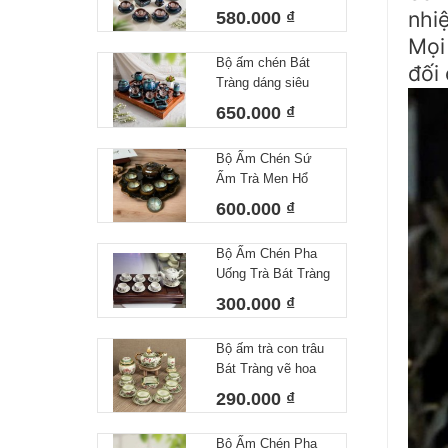
lòng hoa 450 ml
nhi
580.000 ₫
Mọi 
Bộ ấm chén Bát
đối
Tràng dáng siêu
nước lòng hoa
650.000 ₫
Bộ Ấm Chén Sứ
Ấm Trà Men Hổ
Phách Hoả Biến
600.000 ₫
Bát Tràng Làm Quà
Tặng Cao Cấp Kèm
Bộ Ấm Chén Pha
Khay Tròn
Uống Trà Bát Tràng
Họa Tiết Vẽ Tay Lá
300.000 ₫
Trúc Dáng Minh
Long Men Tiêu
Bộ ấm trà con trâu
Trắng
Bát Tràng vẽ hoa
sen dung tích
290.000 ₫
350ml
Bộ Ấm Chén Pha