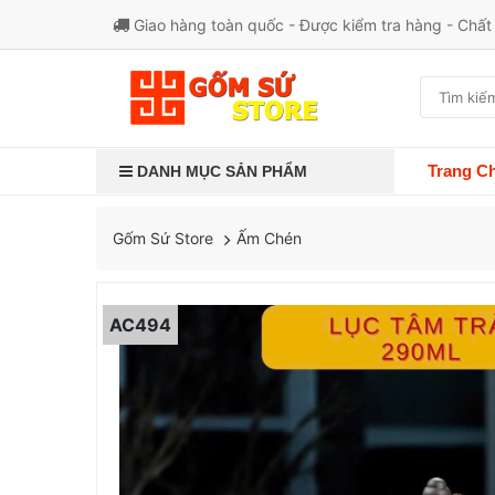
Giao hàng toàn quốc - Được kiểm tra hàng - Chấ
Trang C
DANH MỤC SẢN PHẨM
Ấm Chén
Gốm Sứ Store
AC494