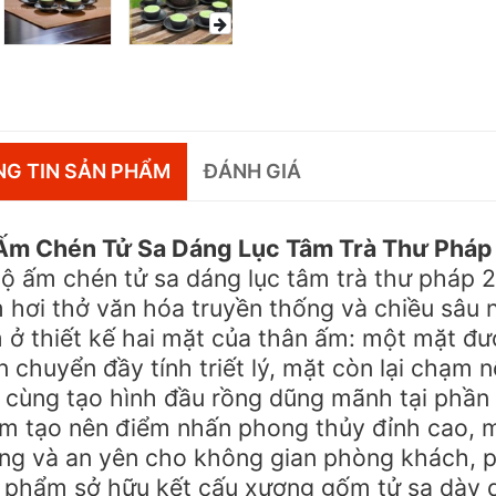
G TIN SẢN PHẨM
ĐÁNH GIÁ
Ấm Chén Tử Sa Dáng Lục Tâm Trà Thư Pháp
ộ ấm chén tử sa dáng lục tâm trà thư pháp 2
 hơi thở văn hóa truyền thống và chiều sâu 
 ở thiết kế hai mặt của thân ấm: một mặt đ
 chuyển đầy tính triết lý, mặt còn lại chạm n
 cùng tạo hình đầu rồng dũng mãnh tại phần 
m tạo nên điểm nhấn phong thủy đỉnh cao, ma
ng và an yên cho không gian phòng khách, p
 phẩm sở hữu kết cấu xương gốm tử sa dày d