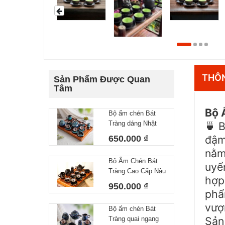
THÔN
Sản Phẩm Được Quan
Tâm
Bộ 
Bộ ấm chén Bát
Tràng dáng Nhật
B
🍵
lòng hoa 550 ml
đậm
650.000 ₫
nằm
Bộ Ấm Chén Bát
uyển
Tràng Cao Cấp Nâu
hợp
Vàng Kim Dáng
950.000 ₫
phẩ
Chóp Vẽ Thuận
Buồm Xuôi Gió
vượ
Bộ ấm chén Bát
Dung Tích 400ml
Sản
Tràng quai ngang