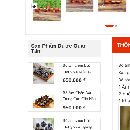
THÔN
Sản Phẩm Được Quan
Tâm
Bộ ấm 
Bộ ấm chén Bát
Tràng dáng Nhật
Sản p
lòng hoa 550 ml
650.000 ₫
Bộ sả
1 Ấm 
2 ch
Bộ Ấm Chén Bát
Tràng Cao Cấp Nâu
1 Kha
Vàng Kim Dáng
950.000 ₫
Chóp Vẽ Thuận
Buồm Xuôi Gió
Bộ ấm chén Bát
Dung Tích 400ml
Tràng quai ngang