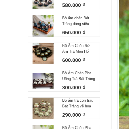
lòng hoa 450 ml
580.000 ₫
Bộ ấm chén Bát
Tràng dáng siêu
nước lòng hoa
650.000 ₫
Bộ Ấm Chén Sứ
Ấm Trà Men Hổ
Phách Hoả Biến
600.000 ₫
Bát Tràng Làm Quà
Tặng Cao Cấp Kèm
Bộ Ấm Chén Pha
Khay Tròn
Uống Trà Bát Tràng
Họa Tiết Vẽ Tay Lá
300.000 ₫
Trúc Dáng Minh
Long Men Tiêu
Bộ ấm trà con trâu
Trắng
Bát Tràng vẽ hoa
sen dung tích
290.000 ₫
350ml
Bộ Ấm Chén Pha