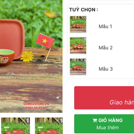
TUỲ CHỌN :
Mẫu 1
Mẫu 2
Mẫu 3
Giao hàn
GIỎ HÀNG
Mua thêm