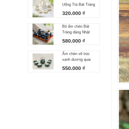
Uống Trà Bát Tràng
Họa Tiết Vẽ Tay
320.000 ₫
Chuồn Chuồn Men
Tiêu – Dáng Ấm
Bộ ấm chén Bát
Giỏ Cua Quai
Tràng dáng Nhật
Nhôm 340ml
lòng xanh 550 ml
580.000 ₫
Ấm chén vẽ trúc
xanh dương quai
đồng
550.000 ₫