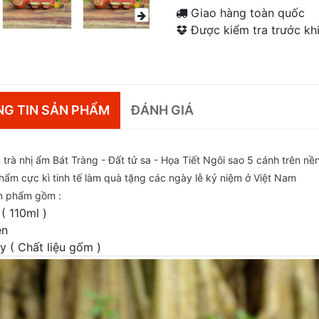
Giao hàng toàn quốc
Được kiểm tra trước khi
G TIN SẢN PHẨM
ĐÁNH GIÁ
trà nhị ẩm Bát Tràng - Đất tử sa - Họa Tiết Ngôi sao 5 cánh trên nề
hẩm cực kì tinh tế làm quà tặng các ngày lễ kỷ niệm ở Việt Nam
n phẩm gồm :
( 110ml )
én
y ( Chất liệu gốm )