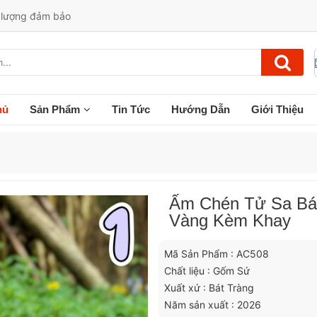
t lượng đảm bảo
hủ
Sản Phẩm
Tin Tức
Hướng Dẫn
Giới Thiệu
Ấm Chén Tử Sa Bá
Vàng Kèm Khay
Mã Sản Phẩm : AC508
Chất liệu : Gốm Sứ
Xuất xứ : Bát Tràng
Năm sản xuất : 2026