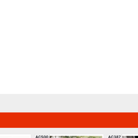
AC500
AC387