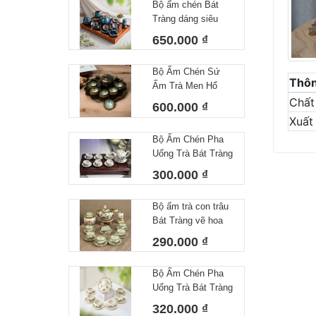
Bộ ấm chén Bát
Tràng dáng siêu
nước lòng hoa
650.000 ₫
Bộ Ấm Chén Sứ
Thôn
Ấm Trà Men Hổ
Phách Hoả Biến
Chất 
600.000 ₫
Bát Tràng Làm Quà
Xuất
Tặng Cao Cấp Kèm
Bộ Ấm Chén Pha
Khay Tròn
Uống Trà Bát Tràng
Họa Tiết Vẽ Tay Lá
300.000 ₫
Trúc Dáng Minh
Long Men Tiêu
Bộ ấm trà con trâu
Trắng
Bát Tràng vẽ hoa
sen dung tích
290.000 ₫
350ml
Bộ Ấm Chén Pha
Uống Trà Bát Tràng
Họa Tiết Vẽ Tay
320.000 ₫
Chuồn Chuồn Men