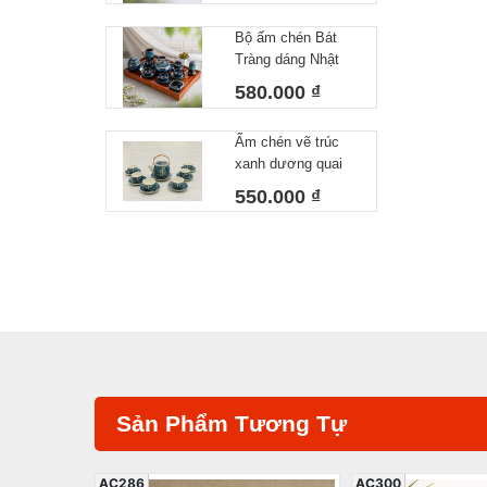
Tiêu – Dáng Ấm
Bộ ấm chén Bát
Giỏ Cua Quai
Tràng dáng Nhật
Nhôm 340ml
lòng xanh 550 ml
580.000 ₫
Ấm chén vẽ trúc
xanh dương quai
đồng
550.000 ₫
Sản Phẩm Tương Tự
AC286
AC300