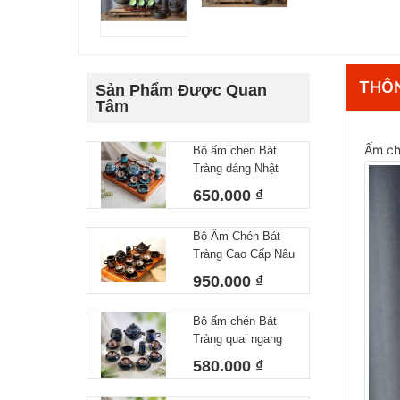
THÔN
Sản Phẩm Được Quan
Tâm
Ấm ch
Bộ ấm chén Bát
Tràng dáng Nhật
lòng hoa 550 ml
650.000 ₫
Bộ Ấm Chén Bát
Tràng Cao Cấp Nâu
Vàng Kim Dáng
950.000 ₫
Chóp Vẽ Thuận
Buồm Xuôi Gió
Bộ ấm chén Bát
Dung Tích 400ml
Tràng quai ngang
lòng hoa 450 ml
580.000 ₫