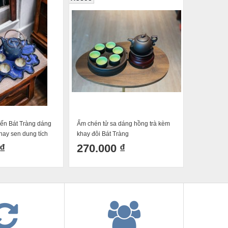
ến Bát Tràng dáng
Ấm chén tử sa dáng hồng trà kèm
Bộ ấm ché
hay sen dung tích
khay đôi Bát Tràng
bảo gốm sứ
lá
₫
270.000 ₫
650.0