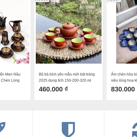
iến Men Nâu
Bộ trà bích yên mẫu mới bát tràng
Ấm chén hỏa bi
t Chén Lòng
2025 dung tích 150-200-320 ml
siêu lòng hoa k
 440ml
550ml
460.000 ₫
830.000 