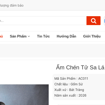
t lượng đảm bảo
hủ
Sản Phẩm
Tin Tức
Hướng Dẫn
Giới Thiệu
Ấm Chén Tử Sa Lá
Mã Sản Phẩm : AC011
Chất liệu : Gốm Sứ
Xuất xứ : Bát Tràng
Năm sản xuất : 2026