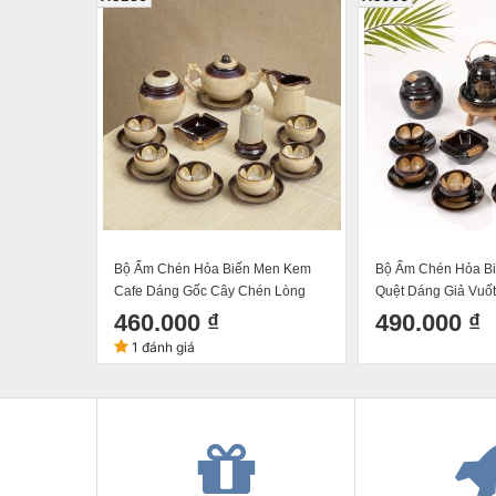
Bộ Ấm Chén Hỏa Biến Men Kem
Bộ Ấm Chén Hỏa B
Cafe Dáng Gốc Cây Chén Lòng
Quệt Dáng Giả Vuố
Kem 400ml
Hoa Bát Tràng số 1
460.000 ₫
490.000 ₫
1 đánh giá