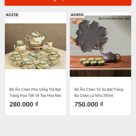
AC218
AC655
Bộ Ấm Chén Pha Uống Trà Bát
Bộ Ấm Chén Tử Sa Bát Tràng
Tràng Họa Tiết Vẽ Tay Hoa Mai
Ba Chân Lá Nho 350ml
Dáng Ấm Vai Vuông Độc Đáo
280.000 ₫
750.000 ₫
500ml