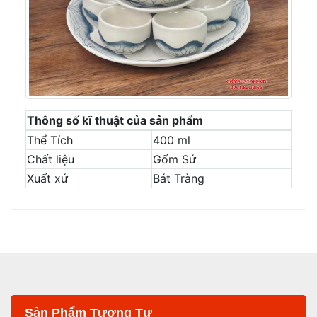
Thông số kĩ thuật của sản phẩm
Thể Tích
400 ml
Chất liệu
Gốm Sứ
Xuất xứ
Bát Tràng
Sản Phẩm Tương Tự