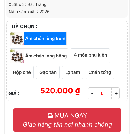
Xuất xứ : Bát Tràng
Năm sản xuất : 2026
TUỲ CHỌN :
Ấm chén lòng kem
4 món phụ kiện
Ấm chén lòng hồng
Hộp chè
Gạc tàn
Lọ tăm
Chén tống
520.000 ₫
-
+
GIÁ :
MUA NGAY
Giao hàng tận nơi nhanh chóng