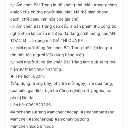
👉 Ấm chén Bát Tràng là đồ không thể thiếu trong phòng
khách của những người hiểu biết. Nó thể hiện phong
cách, chiều sâu văn hóa của gia chủ.
👉 Ấm chén Bát Tràng cao cấp là Sản phẩm thủ công do
nghệ nhân làm,mẫu mã đẹp,đa dạng,chất lượng cao,AN
TOÀN khi sử dụng mà GIÁ THÌ QUÁ RẺ
👉 Mọi người dùng ấm chén Bát Tràng thể hiện lòng tự
tôn dân tộc (người Việt dùng hàng Việt)
👉 Mọi người dùng ấm chén Bát Tràng làm quà-tặng thể
hiện sự thân tình,kính trọng.
🍀 Thể tích: 620ml
👍Áp dụng: trưng bày, pha trà mỗi ngày, làm quà tặng,
quà biếu gia đình, bạn bè đồng nghiệp rất ý nghĩa, có
giá trị lâu dài
Liên hệ: 0961823366
#Amchenmautrang #amchencaocap #amchenbattrang
#amchen #amchendep #amchenhopdong
#amcheninlogo #inlogo