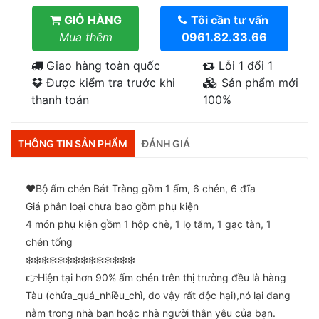
GIỎ HÀNG
Tôi cần tư vấn
Mua thêm
0961.82.33.66
Giao hàng toàn quốc
Lỗi 1 đổi 1
Được kiểm tra trước khi
Sản phẩm mới
thanh toán
100%
THÔNG TIN SẢN PHẨM
ĐÁNH GIÁ
❤️Bộ ấm chén Bát Tràng gồm 1 ấm, 6 chén, 6 đĩa
Giá phân loại chưa bao gồm phụ kiện
4 món phụ kiện gồm 1 hộp chè, 1 lọ tăm, 1 gạc tàn, 1
chén tống
❄️❄️❄️❄️❄️❄️❄️❄️❄️❄️❄️❄️❄️❄️
👉Hiện tại hơn 90% ấm chén trên thị trường đều là hàng
Tàu (chứa_quá_nhiều_chì, do vậy rất độc hại),nó lại đang
nằm trong nhà bạn hoặc nhà người thân yêu của bạn.