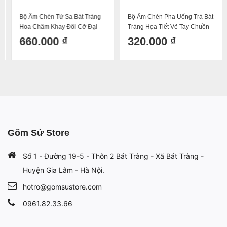
Bộ Ấm Chén Tử Sa Bát Tràng
Bộ Ấm Chén Pha Uống Trà Bát
Hoa Châm Khay Đôi Cỡ Đại
Tràng Họa Tiết Vẽ Tay Chuồn
Phi 30cm Màu Đỏ 400ml
Chuồn Men Tiêu – Dáng Ấm
660.000 ₫
320.000 ₫
Giỏ Cua Quai Nhôm 340ml
Gốm Sứ Store
Số 1 - Đường 19-5 - Thôn 2 Bát Tràng - Xã Bát Tràng -
Huyện Gia Lâm - Hà Nội.
hotro@gomsustore.com
0961.82.33.66