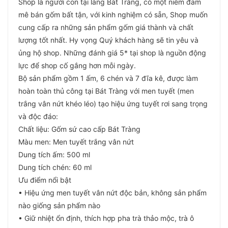
Shop là người con tại làng Bát Tràng, có một niềm đam
mê bán gốm bất tận, với kinh nghiệm có sẵn, Shop muốn
cung cấp ra những sản phẩm gốm giá thành và chất
lượng tốt nhất. Hy vọng Quý khách hàng sẽ tin yêu và
ủng hộ shop. Những đánh giá 5* tại shop là nguồn động
lực để shop cố gắng hơn mỗi ngày.
Bộ sản phẩm gồm 1 ấm, 6 chén và 7 đĩa kê, được làm
hoàn toàn thủ công tại Bát Tràng với men tuyết (men
trắng vân nứt khéo léo) tạo hiệu ứng tuyết rơi sang trọng
và độc đáo:
Chất liệu: Gốm sứ cao cấp Bát Tràng
Màu men: Men tuyết trắng vân nứt
Dung tích ấm: 500 ml
Dung tích chén: 60 ml
Ưu điểm nổi bật
• Hiệu ứng men tuyết vân nứt độc bản, không sản phẩm
nào giống sản phẩm nào
• Giữ nhiệt ổn định, thích hợp pha trà thảo mộc, trà ô