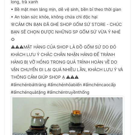
long, trà xanh
• Bề mặt men láng mịn, dễ vệ sinh, bền bỉ theo thời gian
• An toàn sức khỏe, không chứa chì độc hại
🌸CẢM ƠN BẠN ĐÃ GHÉ SHOP GỐM SỨ STORE - CHÚC
BẠN SẼ CHỌN ĐƯỢC NHỮNG SP GỐM SỨ VỪA Ý NHÉ
🌻
⚠️⚠️⚠️MẶT HÀNG CỦA SHOP LÀ ĐỒ GỐM SỨ DO ĐÓ
KHÁCH LƯU Ý CHẮC CHẮN NHẬN HÀNG ĐỂ TRÁNH
HÀNG BỊ VỠ HỎNG TRONG QUÁ TRÌNH HOÀN VỀ DO
VẬN CHUYỂN ĐI LẠI QUÁ NHIỀU LẦN, KHÁCH LƯU Ý VÀ
THÔNG CẢM GIÚP SHOP Ạ ⚠️⚠️⚠️
#ấmchénbáttràng #ấmchénhỏabiến #ấmchéncaocấp
#ấmchénquàtặng #ấmchéntruyềnthống