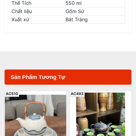
Thể Tích
550 ml
Chất liệu
Gốm Sứ
Xuất xứ
Bát Tràng
Sản Phẩm Tương Tự
AC510
AC493