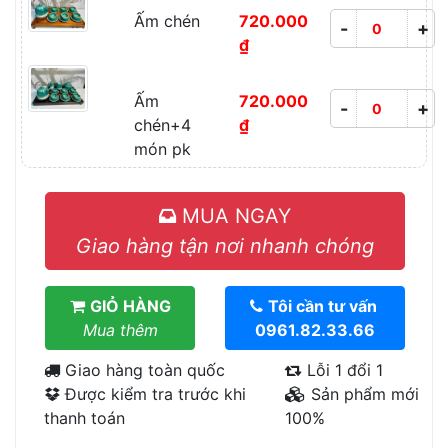
Ấm chén
720.000
-
+
₫
Ấm
720.000
-
+
chén+4
₫
món pk
MUA NGAY
Giao hàng tận nơi nhanh chóng
GIỎ HÀNG
Tôi cần tư vấn
Mua thêm
0961.82.33.66
Giao hàng toàn quốc
Lỗi 1 đổi 1
Được kiểm tra trước khi
Sản phẩm mới
thanh toán
100%