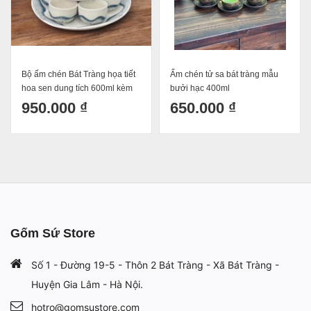
Bộ ấm chén Bát Tràng họa tiết
Ấm chén tử sa bát tràng mẫu
hoa sen dung tích 600ml kèm
bưởi hạc 400ml
khay
950.000 ₫
650.000 ₫
Gốm Sứ Store
Số 1 - Đường 19-5 - Thôn 2 Bát Tràng - Xã Bát Tràng -
Huyện Gia Lâm - Hà Nội.
hotro@gomsustore.com