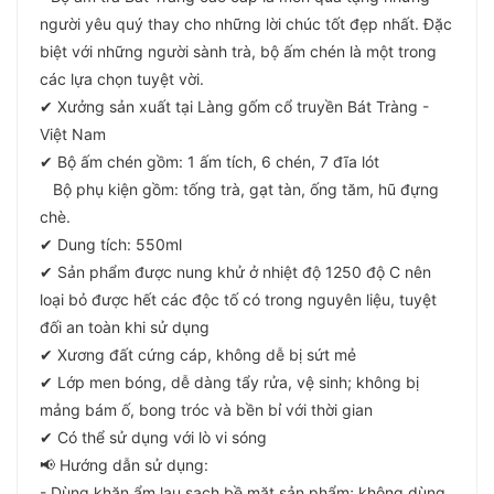
người yêu quý thay cho những lời chúc tốt đẹp nhất. Đặc
biệt với những người sành trà, bộ ấm chén là một trong
các lựa chọn tuyệt vời.
✔ Xưởng sản xuất tại Làng gốm cổ truyền Bát Tràng -
Việt Nam
✔ Bộ ấm chén gồm: 1 ấm tích, 6 chén, 7 đĩa lót
Bộ phụ kiện gồm: tống trà, gạt tàn, ống tăm, hũ đựng
chè.
✔ Dung tích: 550ml
✔ Sản phẩm được nung khử ở nhiệt độ 1250 độ C nên
loại bỏ được hết các độc tố có trong nguyên liệu, tuyệt
đối an toàn khi sử dụng
✔ Xương đất cứng cáp, không dễ bị sứt mẻ
✔ Lớp men bóng, dễ dàng tẩy rửa, vệ sinh; không bị
mảng bám ố, bong tróc và bền bỉ với thời gian
✔ Có thể sử dụng với lò vi sóng
📢 Hướng dẫn sử dụng:
- Dùng khăn ẩm lau sạch bề mặt sản phẩm; không dùng