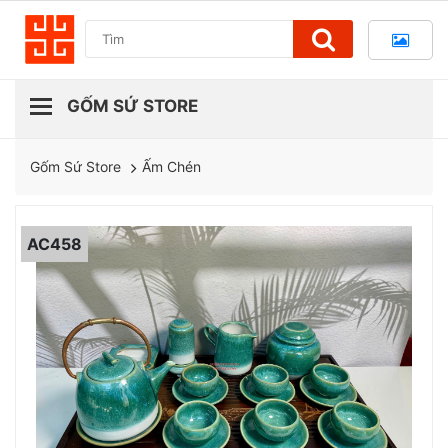
Ấm Chén
Gốm Sứ Store
AC458