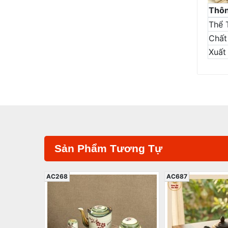
Thôn
Thể 
Chất 
Xuất
Sản Phẩm Tương Tự
AC268
AC687