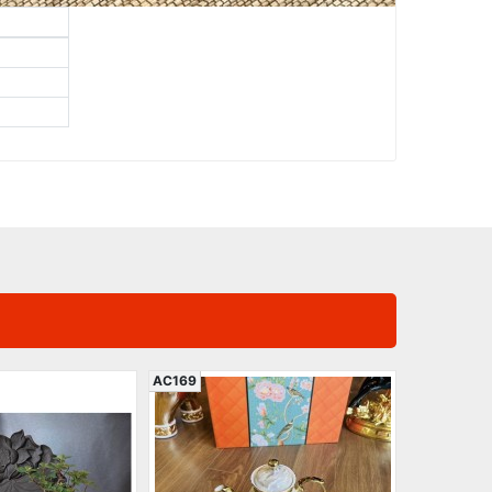
AC169
AC587