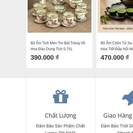
Bộ Ấm Tích Men Tro Bát Tràng Vẽ
Bộ Ấm Chén Tử Sa
Hoa Đào Dung Tích 0.75L
Họa Tiết Đắp Nổi 
Khay Tùng 300ml
390.000 ₫
470.000 ₫
Chất Lượng
Giao Hàng 
Đảm Bảo Sản Phẩm Chất
Đảm Bảo Thời G
Lượng Tốt Nhất.
Nhanh 