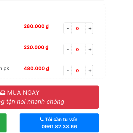
280.000 ₫
-
+
220.000 ₫
-
+
n pk
480.000 ₫
-
+
MUA NGAY
g tận nơi nhanh chóng
Tôi cần tư vấn
0961.82.33.66