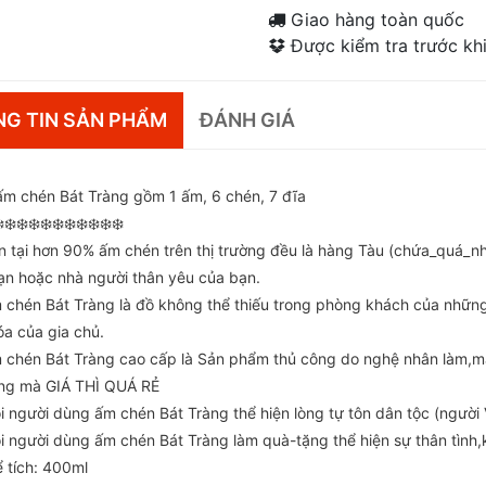
Giao hàng toàn quốc
Được kiểm tra trước khi
G TIN SẢN PHẨM
ĐÁNH GIÁ
ấm chén Bát Tràng gồm 1 ấm, 6 chén, 7 đĩa
️❄️❄️❄️❄️❄️❄️❄️❄️❄️❄️
n tại hơn 90% ấm chén trên thị trường đều là hàng Tàu (chứa_quá_nhi
ạn hoặc nhà người thân yêu của bạn.
 chén Bát Tràng là đồ không thể thiếu trong phòng khách của những 
óa của gia chủ.
 chén Bát Tràng cao cấp là Sản phẩm thủ công do nghệ nhân làm,
ng mà GIÁ THÌ QUÁ RẺ
i người dùng ấm chén Bát Tràng thể hiện lòng tự tôn dân tộc (người 
i người dùng ấm chén Bát Tràng làm quà-tặng thể hiện sự thân tình,k
ể tích: 400ml