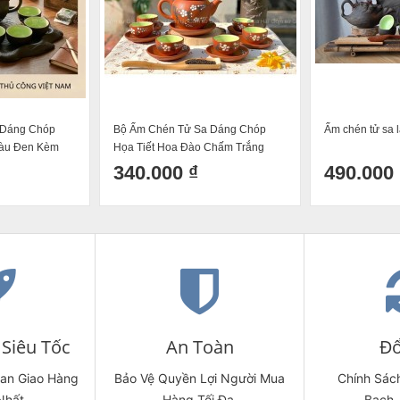
 Dáng Chóp
Bộ Ấm Chén Tử Sa Dáng Chóp
Ấm chén tử sa l
Màu Đen Kèm
Họa Tiết Hoa Đào Chấm Trắng
300ml
340.000 ₫
490.000 
Siêu Tốc
An Toàn
Đổ
ian Giao Hàng
Bảo Vệ Quyền Lợi Người Mua
Chính Sách
Nhất.
Hàng Tối Đa.
Bạch,