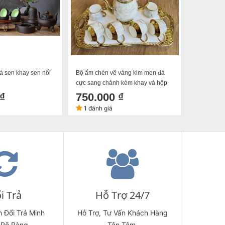
á sen khay sen nổi
Bộ ấm chén vẽ vàng kim men đá
Bộ Ấm Ché
cực sang chảnh kèm khay và hộp
Đỏ Đen Tá
₫
750.000 ₫
620.0
1 đánh giá
i Trả
Hỗ Trợ 24/7
 Đổi Trả Minh
Hỗ Trợ, Tư Vấn Khách Hàng
 Rõ Ràng.
Tận Tâm.