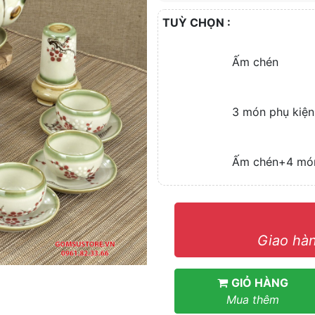
TUỲ CHỌN :
Ấm chén
3 món phụ kiện
Ấm chén+4 mó
Giao hàn
GIỎ HÀNG
Mua thêm