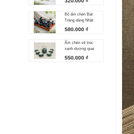
320.000 ₫
Chuồn Chuồn Men
Tiêu – Dáng Ấm
Bộ ấm chén Bát
Giỏ Cua Quai
Tràng dáng Nhật
Nhôm 340ml
lòng xanh 550 ml
580.000 ₫
Ấm chén vẽ trúc
xanh dương quai
đồng
550.000 ₫