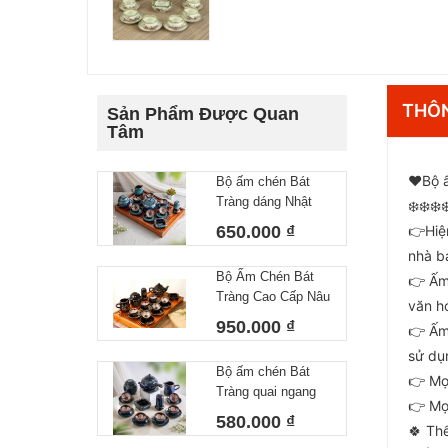
THÔN
Sản Phẩm Được Quan
Tâm
❤️Bộ 
Bộ ấm chén Bát
Tràng dáng Nhật
❄️❄️❄️❄
lòng hoa 550 ml
650.000 ₫
👉Hiệ
nhà b
Bộ Ấm Chén Bát
👉 Ấm
Tràng Cao Cấp Nâu
văn h
Vàng Kim Dáng
950.000 ₫
👉 Ấm
Chóp Vẽ Thuận
sử dụ
Buồm Xuôi Gió
Bộ ấm chén Bát
Dung Tích 400ml
👉 Mọ
Tràng quai ngang
👉 Mọ
lòng hoa 450 ml
580.000 ₫
🍀 Th