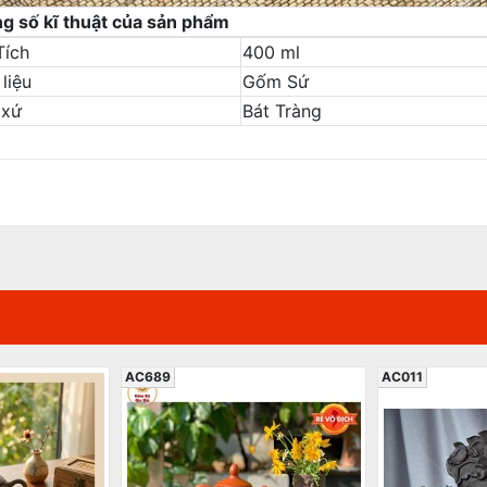
g số kĩ thuật của sản phẩm
Tích
400 ml
liệu
Gốm Sứ
 xứ
Bát Tràng
AC689
AC011