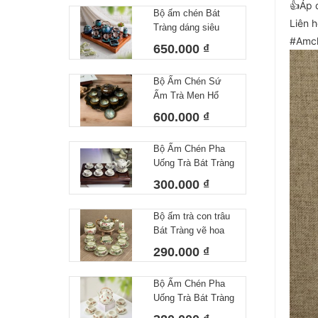
👍Áp d
Bộ ấm chén Bát
Liên 
Tràng dáng siêu
#Amc
nước lòng hoa
650.000 ₫
Bộ Ấm Chén Sứ
Ấm Trà Men Hổ
Phách Hoả Biến
600.000 ₫
Bát Tràng Làm Quà
Tặng Cao Cấp Kèm
Bộ Ấm Chén Pha
Khay Tròn
Uống Trà Bát Tràng
Họa Tiết Vẽ Tay Lá
300.000 ₫
Trúc Dáng Minh
Long Men Tiêu
Bộ ấm trà con trâu
Trắng
Bát Tràng vẽ hoa
sen dung tích
290.000 ₫
350ml
Bộ Ấm Chén Pha
Uống Trà Bát Tràng
Họa Tiết Vẽ Tay