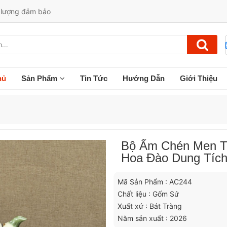
t lượng đảm bảo
hủ
Sản Phẩm
Tin Tức
Hướng Dẫn
Giới Thiệu
Bộ Ấm Chén Men Tr
Hoa Đào Dung Tích
Mã Sản Phẩm : AC244
Chất liệu : Gốm Sứ
Xuất xứ : Bát Tràng
Năm sản xuất : 2026