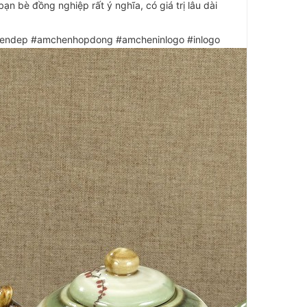
ạn bè đồng nghiệp rất ý nghĩa, có giá trị lâu dài
ndep #amchenhopdong #amcheninlogo #inlogo