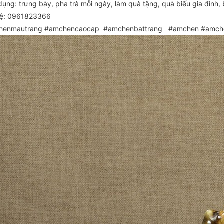
ụng: trưng bày, pha trà mỗi ngày, làm quà tặng, quà biếu gia đình, b
hệ: 0961823366
henmautrang #amchencaocap #amchenbattrang #amchen #amche