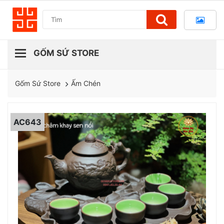
Ấm Chén
Gốm Sứ Store
AC643