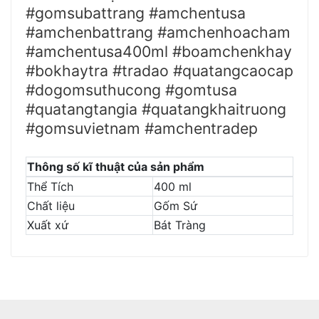
#gomsubattrang #amchentusa
#amchenbattrang #amchenhoacham
#amchentusa400ml #boamchenkhay
#bokhaytra #tradao #quatangcaocap
#dogomsuthucong #gomtusa
#quatangtangia #quatangkhaitruong
#gomsuvietnam #amchentradep
Thông số kĩ thuật của sản phẩm
Thể Tích
400 ml
Chất liệu
Gốm Sứ
Xuất xứ
Bát Tràng