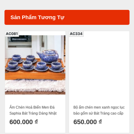
Sản Phẩm Tương Tự
AC081
AC334
Ấm Chén Hoả Biến Men Đá
Bộ ấm chén men xanh ngọc lục
Saphia Bát Tràng Dáng Nhật
bảo gốm sứ Bát Tràng cao cấp
550ml
dáng tống
600.000 ₫
650.000 ₫