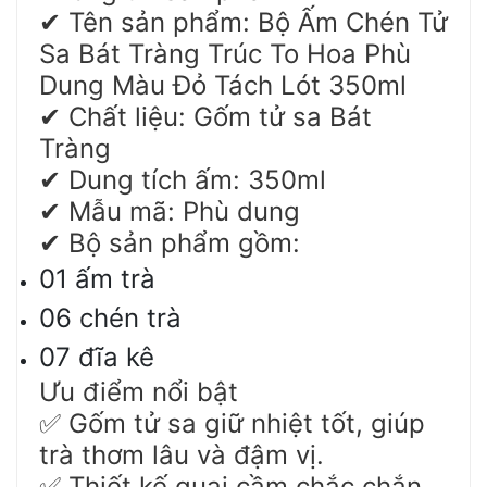
Tên sản phẩm: Bộ Ấm Chén Tử
✔
Sa Bát Tràng Trúc To Hoa Phù
Dung Màu Đỏ Tách Lót 350ml
Chất liệu: Gốm tử sa Bát
✔
Tràng
Dung tích ấm: 350ml
✔
Mẫu mã: Phù dung
✔
Bộ sản phẩm gồm:
✔
01 ấm trà
06 chén trà
07 đĩa kê
Ưu điểm nổi bật
Gốm tử sa giữ nhiệt tốt, giúp
✅
trà thơm lâu và đậm vị.
Thiết kế quai cầm chắc chắn,
✅