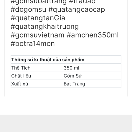
#gomsubattrang #tradao
#dogomsu #quatangcaocap
#quatangtanGia
#quatangkhaitruong
#gomsuvietnam #amchen350ml
#botra14mon
Thông số kĩ thuật của sản phẩm
Thể Tích
350 ml
Chất liệu
Gốm Sứ
Xuất xứ
Bát Tràng