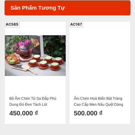
Sản Phẩm Tương Tự
AC585
AC167
Bộ Ấm Chén Tử Sa Đắp Phù
Ấm Chén Hoả Biến Bát Tràng
Dung Đỏ Đen Tách Lót
Cao Cấp Men Nâu Quệt Dáng
Thiên Nga 400ml
450.000 ₫
500.000 ₫