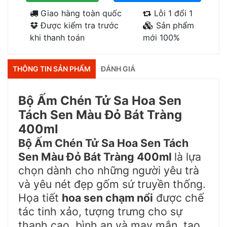
Giao hàng toàn quốc
Lỗi 1 đổi 1
Được kiểm tra trước
Sản phẩm
khi thanh toán
mới 100%
THÔNG TIN SẢN PHẨM
ĐÁNH GIÁ
Bộ Ấm Chén Tử Sa Hoa Sen
Tách Sen Màu Đỏ Bát Tràng
400ml
Bộ Ấm Chén Tử Sa Hoa Sen Tách
Sen Màu Đỏ Bát Tràng 400ml
là lựa
chọn dành cho những người yêu trà
và yêu nét đẹp gốm sứ truyền thống.
Họa tiết
hoa sen chạm nổi
được chế
tác tinh xảo, tượng trưng cho sự
thanh cao, bình an và may mắn, tạo