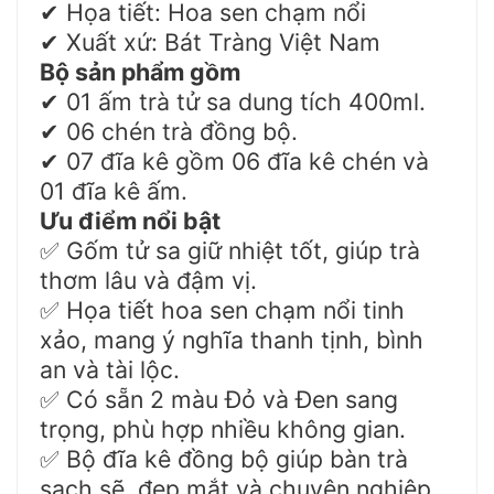
Họa tiết: Hoa sen chạm nổi
✔
Xuất xứ: Bát Tràng Việt Nam
✔
Bộ sản phẩm gồm
01 ấm trà tử sa dung tích 400ml.
✔
06 chén trà đồng bộ.
✔
07 đĩa kê gồm 06 đĩa kê chén và
✔
01 đĩa kê ấm.
Ưu điểm nổi bật
Gốm tử sa giữ nhiệt tốt, giúp trà
✅
thơm lâu và đậm vị.
Họa tiết hoa sen chạm nổi tinh
✅
xảo, mang ý nghĩa thanh tịnh, bình
an và tài lộc.
Có sẵn 2 màu Đỏ và Đen sang
✅
trọng, phù hợp nhiều không gian.
Bộ đĩa kê đồng bộ giúp bàn trà
✅
sạch sẽ, đẹp mắt và chuyên nghiệp.