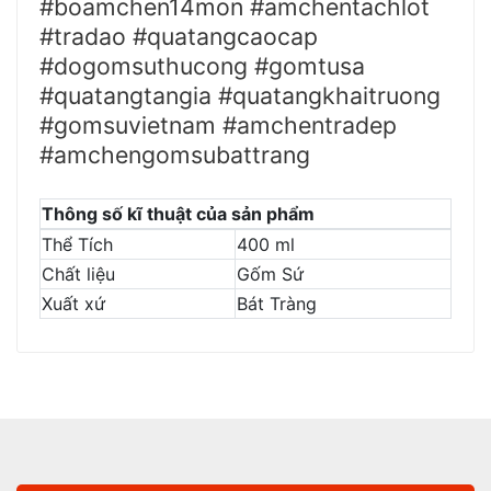
#boamchen14mon #amchentachlot
#tradao #quatangcaocap
#dogomsuthucong #gomtusa
#quatangtangia #quatangkhaitruong
#gomsuvietnam #amchentradep
#amchengomsubattrang
Thông số kĩ thuật của sản phẩm
Thể Tích
400 ml
Chất liệu
Gốm Sứ
Xuất xứ
Bát Tràng