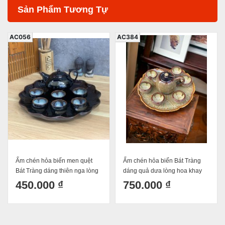
Sản Phẩm Tương Tự
AC056
AC384
Ấm chén hỏa biến men quệt
Ấm chén hỏa biến Bát Tràng
Bát Tràng dáng thiên nga lòng
dáng quả dưa lòng hoa khay
hoa
sen lật dung tích 400ml
450.000 ₫
750.000 ₫