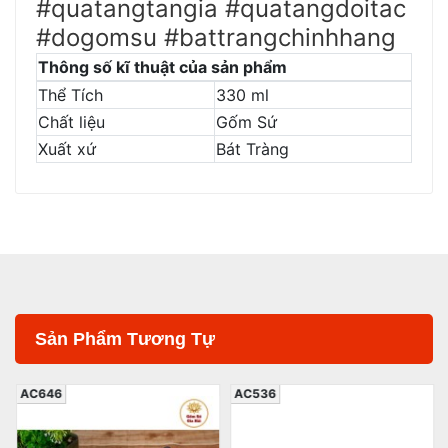
#quatangtangia #quatangdoitac
#dogomsu #battrangchinhhang
Thông số kĩ thuật của sản phẩm
Thể Tích
330 ml
Chất liệu
Gốm Sứ
Xuất xứ
Bát Tràng
Sản Phẩm Tương Tự
AC646
AC536