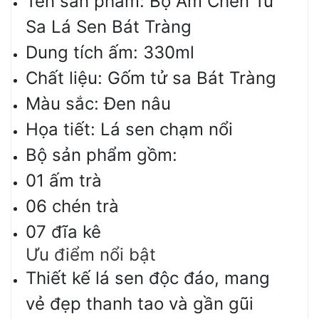
Tên sản phẩm: Bộ Ấm Chén Tử
Sa Lá Sen Bát Tràng
Dung tích ấm: 330ml
Chất liệu: Gốm tử sa Bát Tràng
Màu sắc: Đen nâu
Họa tiết: Lá sen chạm nổi
Bộ sản phẩm gồm:
01 ấm trà
06 chén trà
07 đĩa kê
Ưu điểm nổi bật
Thiết kế lá sen độc đáo, mang
vẻ đẹp thanh tao và gần gũi