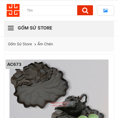
Ấm Chén
Gốm Sứ Store
AC673