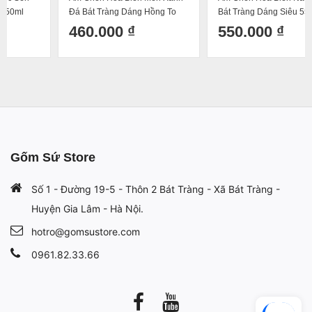
Đá Bát Tràng Dáng Hồng To
Bát Tràng Dáng Siêu 550ml
400ml
460.000 ₫
550.000 ₫
Gốm Sứ Store
Số 1 - Đường 19-5 - Thôn 2 Bát Tràng - Xã Bát Tràng -
Huyện Gia Lâm - Hà Nội.
hotro@gomsustore.com
0961.82.33.66