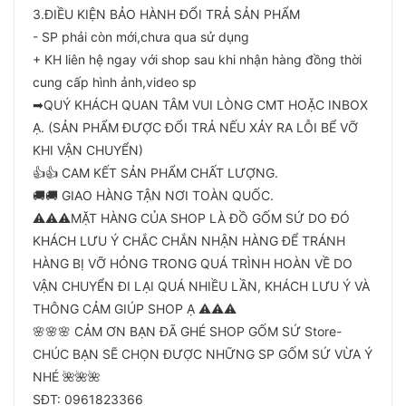
3.ĐIỀU KIỆN BẢO HÀNH ĐỔI TRẢ SẢN PHẨM
- SP phải còn mới,chưa qua sử dụng
+ KH liên hệ ngay với shop sau khi nhận hàng đồng thời
cung cấp hình ảnh,video sp
➡QUÝ KHÁCH QUAN TÂM VUI LÒNG CMT HOẶC INBOX
Ạ. (SẢN PHẨM ĐƯỢC ĐỔI TRẢ NẾU XẢY RA LỖI BỂ VỠ
KHI VẬN CHUYỂN)
👍👍 CAM KẾT SẢN PHẨM CHẤT LƯỢNG.
🚚🚚 GIAO HÀNG TẬN NƠI TOÀN QUỐC.
⚠️⚠️⚠️MẶT HÀNG CỦA SHOP LÀ ĐỒ GỐM SỨ DO ĐÓ
KHÁCH LƯU Ý CHẮC CHẮN NHẬN HÀNG ĐỂ TRÁNH
HÀNG BỊ VỠ HỎNG TRONG QUÁ TRÌNH HOÀN VỀ DO
VẬN CHUYỂN ĐI LẠI QUÁ NHIỀU LẦN, KHÁCH LƯU Ý VÀ
THÔNG CẢM GIÚP SHOP Ạ ⚠️⚠️⚠️
🌸🌸🌸 CẢM ƠN BẠN ĐÃ GHÉ SHOP GỐM SỨ Store-
CHÚC BẠN SẼ CHỌN ĐƯỢC NHỮNG SP GỐM SỨ VỪA Ý
NHÉ 🌺🌺🌺
SĐT: 0961823366