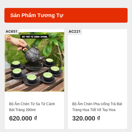
Sản Phẩm Tương Tự
AC651
AC221
Bộ Ấm Chén Tử Sa Tứ Cảnh
Bộ Ấm Chén Pha Uống Trà Bát
Bát Tràng 390ml
Tràng Họa Tiết Vẽ Tay Hoa
Đào Men Tiêu Vàng – Dáng
620.000 ₫
320.000 ₫
Ấm Giỏ Cua Quai Đồng Độc
Đáo 340ml