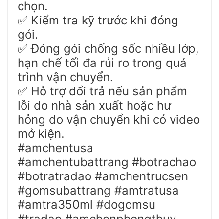
chọn.
Kiểm tra kỹ trước khi đóng
✅
gói.
Đóng gói chống sốc nhiều lớp,
✅
hạn chế tối đa rủi ro trong quá
trình vận chuyển.
Hỗ trợ đổi trả nếu sản phẩm
✅
lỗi do nhà sản xuất hoặc hư
hỏng do vận chuyển khi có video
mở kiện.
#amchentusa
#amchentubattrang #botrachao
#botratradao #amchentrucsen
#gomsubattrang #amtratusa
#amtra350ml #dogomsu
#tradao #amchenphongthuy