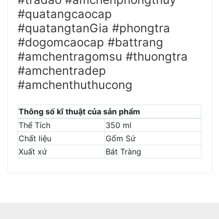
#quatangcaocap
#quatangtanGia #phongtra
#dogomcaocap #battrang
#amchentragomsu #thuongtra
#amchentradep
#amchenthuthucong
Thông số kĩ thuật của sản phẩm
Thể Tích
350 ml
Chất liệu
Gốm Sứ
Xuất xứ
Bát Tràng