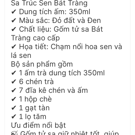
Sa Trúc Sen Bát Tràng
Dung tích ấm: 350ml
✔
Màu sắc: Đỏ đất và Đen
✔
Chất liệu: Gốm tử sa Bát
✔
Tràng cao cấp
Họa tiết: Chạm nổi hoa sen và
✔
lá sen
Bộ sản phẩm gồm
1 ấm trà dung tích 350ml
✔
6 chén trà
✔
7 đĩa kê chén và ấm
✔
1 hộp chè
✔
gạt tàn
✔ 1
lọ tăm
✔ 1
Ưu điểm nổi bật
Gốm tử sa giữ nhiệt tốt, giúp
🍃