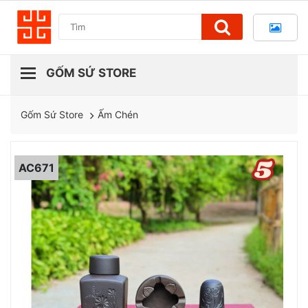
Ấm Chén
Gốm Sứ Store
AC671