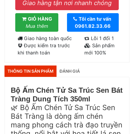
Giao hàng tận nơi nhanh chóng
GIỎ HÀNG
Tôi cần tư vấn
Mua thêm
0961.82.33.66
Giao hàng toàn quốc
Lỗi 1 đổi 1
Được kiểm tra trước
Sản phẩm
khi thanh toán
mới 100%
THÔNG TIN SẢN PHẨM
ĐÁNH GIÁ
ộ
Ấ
ử
B
m Chén T
Sa Trúc Sen Bát
Tràng Dung Tích 350ml
Bộ Ấm Chén Tử Sa Trúc Sen
🌿
Bát Tràng là dòng ấm chén
mang phong cách trà đạo truyền
thống, nổi bật với họa tiết lá sen