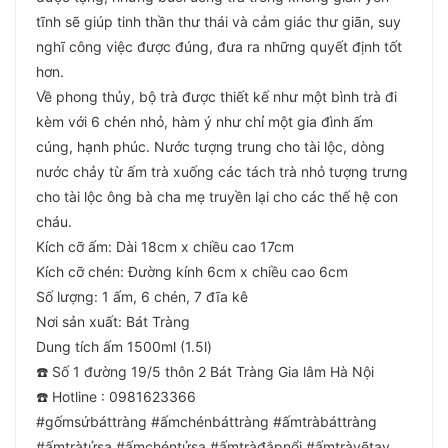
tĩnh sẽ giúp tinh thần thư thái và cảm giác thư giãn, suy
nghĩ công việc được đúng, đưa ra những quyết định tốt
hơn.
Về phong thủy, bộ trà được thiết kế như một bình trà đi
kèm với 6 chén nhỏ, hàm ý như chỉ một gia đình ấm
cúng, hạnh phúc. Nước tượng trung cho tài lộc, dòng
nước chảy từ ấm trà xuống các tách trà nhỏ tượng trưng
cho tài lộc ông bà cha mẹ truyền lại cho các thế hệ con
cháu.
Kích cỡ ấm: Dài 18cm x chiều cao 17cm
Kích cỡ chén: Đường kính 6cm x chiều cao 6cm
Số lượng: 1 ấm, 6 chén, 7 đĩa kê
Nơi sản xuất: Bát Tràng
Dung tích ấm 1500ml (1.5l)
☎️ Số 1 đường 19/5 thôn 2 Bát Tràng Gia lâm Hà Nội
☎️ Hotline : 0981623366
#gốmsứbáttràng #ấmchénbáttràng #ấmtràbáttràng
#ấmtràtửsa #ấmchéntửsa #ấmtràđắpnổi #ấmtràvẽtay