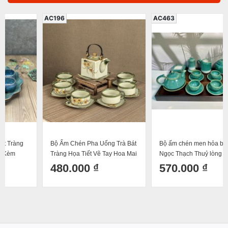
AC196
AC463
Bộ Ấm Chén Pha Uống Trà Bát
Bộ ấm chén men hỏa biến Men
Tràng Họa Tiết Vẽ Tay Hoa Mai
Ngọc Thạch Thuỷ lòng xanh
– Dáng Ấm Vuông Độc Đáo Cỡ
dáng thiên nga cao cấp Bát
480.000 ₫
570.000 ₫
Đại 590ml
Tràng