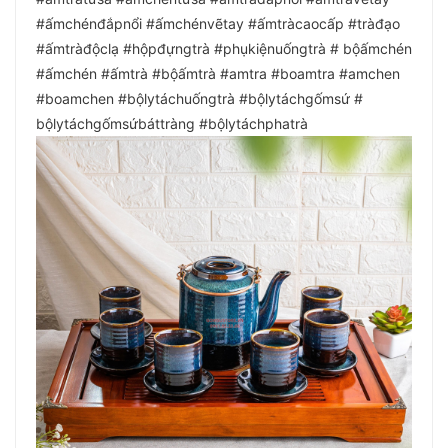
#ấmchénđắpnổi #ấmchénvẽtay #ấmtràcaocấp #tràđạo
#ấmtràđộclạ #hộpđựngtrà #phụkiệnuốngtrà # bộấmchén
#ấmchén #ấmtrà #bộấmtrà #amtra #boamtra #amchen
#boamchen #bộlytáchuốngtrà #bộlytáchgốmsứ #
bộlytáchgốmsứbáttràng #bộlytáchphatrà