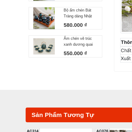
Tiêu – Dáng Ấm
Bộ ấm chén Bát
Giỏ Cua Quai
Tràng dáng Nhật
Nhôm 340ml
lòng xanh 550 ml
580.000 ₫
Ấm chén vẽ trúc
Thôn
xanh dương quai
Chất 
đồng
550.000 ₫
Xuất
Sản Phẩm Tương Tự
AC314
AC076