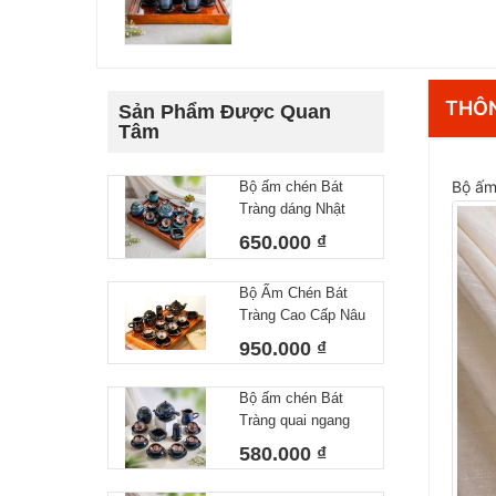
THÔN
Sản Phẩm Được Quan
Tâm
Bộ ấm 
Bộ ấm chén Bát
Tràng dáng Nhật
lòng hoa 550 ml
650.000 ₫
Bộ Ấm Chén Bát
Tràng Cao Cấp Nâu
Vàng Kim Dáng
950.000 ₫
Chóp Vẽ Thuận
Buồm Xuôi Gió
Bộ ấm chén Bát
Dung Tích 400ml
Tràng quai ngang
lòng hoa 450 ml
580.000 ₫