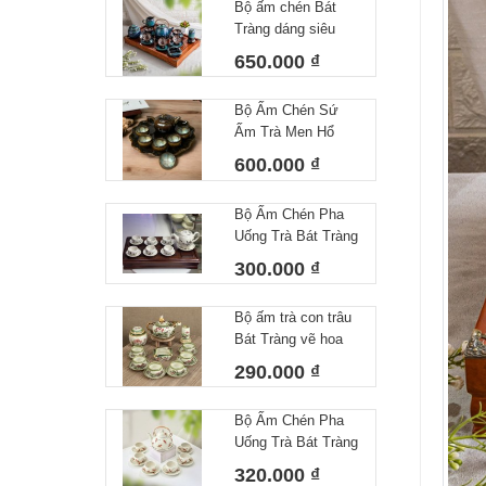
Bộ ấm chén Bát
Tràng dáng siêu
nước lòng hoa
650.000 ₫
Bộ Ấm Chén Sứ
Ấm Trà Men Hổ
Phách Hoả Biến
600.000 ₫
Bát Tràng Làm Quà
Tặng Cao Cấp Kèm
Bộ Ấm Chén Pha
Khay Tròn
Uống Trà Bát Tràng
Họa Tiết Vẽ Tay Lá
300.000 ₫
Trúc Dáng Minh
Long Men Tiêu
Bộ ấm trà con trâu
Trắng
Bát Tràng vẽ hoa
sen dung tích
290.000 ₫
350ml
Bộ Ấm Chén Pha
Uống Trà Bát Tràng
Họa Tiết Vẽ Tay
320.000 ₫
Chuồn Chuồn Men