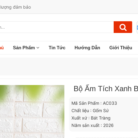
t lượng đảm bảo
hủ
Sản Phẩm
Tin Tức
Hướng Dẫn
Giới Thiệu
Bộ Ấm Tích Xanh Bá
Mã Sản Phẩm : AC033
Chất liệu : Gốm Sứ
Xuất xứ : Bát Tràng
Năm sản xuất : 2026