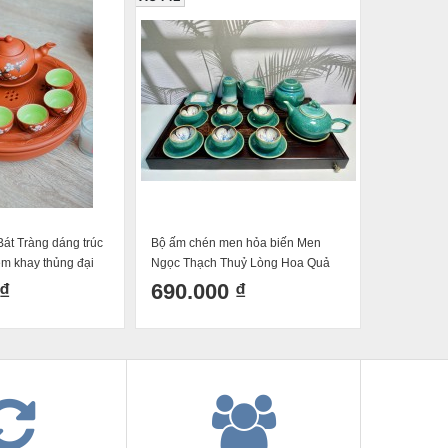
Bát Tràng dáng trúc
Bộ ấm chén men hỏa biến Men
Bộ Ấm Ché
m khay thủng đại
Ngọc Thạch Thuỷ Lòng Hoa Quả
Sen Bát Tr
Hồng Con Cao Cấp Bát Tràng
₫
690.000 ₫
600.0
400ml