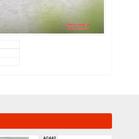
AC442
AC647