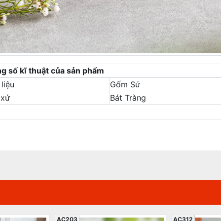
g số kĩ thuật của sản phẩm
liệu
Gốm Sứ
 xứ
Bát Tràng
AC203
AC312