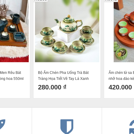
Men Rêu Bát
Bộ Ấm Chén Pha Uống Trà Bát
Ấm chén tử sa 
òng hoa 550ml
Tràng Họa Tiết Vẽ Tay Lá Xanh
nhỡ hoa đào kè
Dáng Chóp Độc Đáo Cỡ 400ml
270ml
280.000 ₫
420.000 