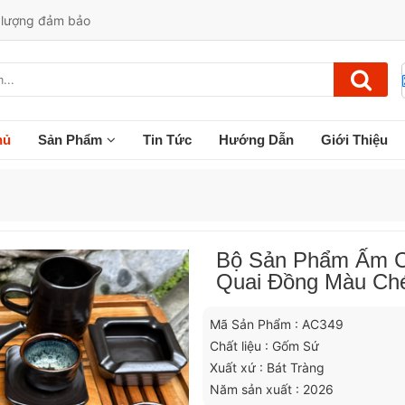
t lượng đảm bảo
hủ
Sản Phẩm
Tin Tức
Hướng Dẫn
Giới Thiệu
Bộ Sản Phẩm Ấm C
Quai Đồng Màu Ch
Mã Sản Phẩm : AC349
Chất liệu : Gốm Sứ
Xuất xứ : Bát Tràng
Năm sản xuất : 2026