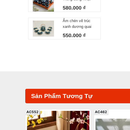
Nhôm 340ml
lòng xanh 550 ml
580.000 ₫
Ấm chén vẽ trúc
xanh dương quai
đồng
550.000 ₫
Sản Phẩm Tương Tự
AC552
AC462