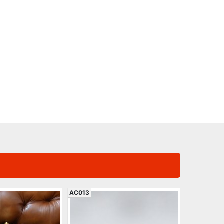
AC013
AC644