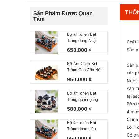
THÔN
Sản Phẩm Được Quan
Tâm
Bộ ấm chén Bát
Tràng dáng Nhật
Chất 
lòng hoa 550 ml
650.000 ₫
Sản p
Bộ Ấm Chén Bát
Sản p
Tràng Cao Cấp Nâu
sản p
Vàng Kim Dáng
950.000 ₫
Nghệ 
Chóp Vẽ Thuận
vào m
Buồm Xuôi Gió
Bộ ấm chén Bát
Dung Tích 400ml
tại sa
Tràng quai ngang
Bộ sả
lòng hoa 450 ml
580.000 ₫
4 món
Chính
Bộ ấm chén Bát
Lỗi 1 
Tràng dáng siêu
Có ph
nước lòng hoa
650.000 ₫