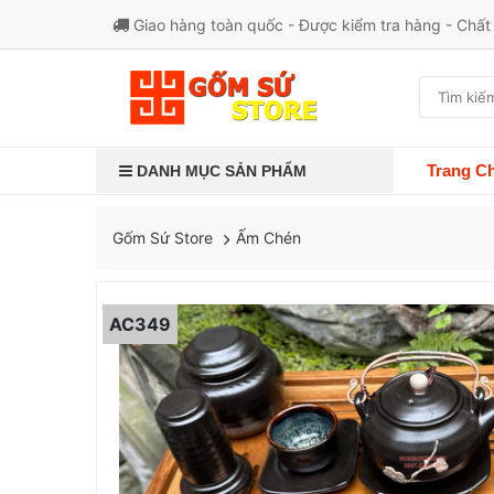
Giao hàng toàn quốc - Được kiểm tra hàng - Chấ
Trang C
DANH MỤC SẢN PHẨM
Ấm Chén
Gốm Sứ Store
AC349