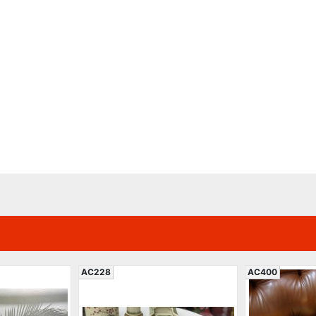
AC228
AC400