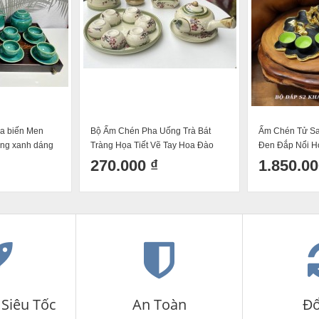
a biến Men
Bộ Ấm Chén Pha Uống Trà Bát
Ấm Chén Tử Sa
òng xanh dáng
Tràng Họa Tiết Vẽ Tay Hoa Đào
Đen Đắp Nổi H
ấp Bát Tràng
Dáng Ấm Quai Chuôi Độc Đáo
Khay Sen Dát 
270.000 ₫
1.850.00
250ml
Siêu Tốc
An Toàn
Đổ