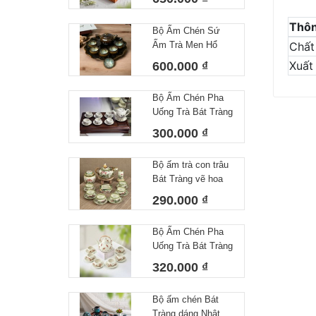
Thôn
Bộ Ấm Chén Sứ
Ấm Trà Men Hổ
Chất 
Phách Hoả Biến
Xuất
600.000 ₫
Bát Tràng Làm Quà
Tặng Cao Cấp Kèm
Bộ Ấm Chén Pha
Khay Tròn
Uống Trà Bát Tràng
Họa Tiết Vẽ Tay Lá
300.000 ₫
Trúc Dáng Minh
Long Men Tiêu
Bộ ấm trà con trâu
Trắng
Bát Tràng vẽ hoa
sen dung tích
290.000 ₫
350ml
Bộ Ấm Chén Pha
Uống Trà Bát Tràng
Họa Tiết Vẽ Tay
320.000 ₫
Chuồn Chuồn Men
Tiêu – Dáng Ấm
Bộ ấm chén Bát
Giỏ Cua Quai
Tràng dáng Nhật