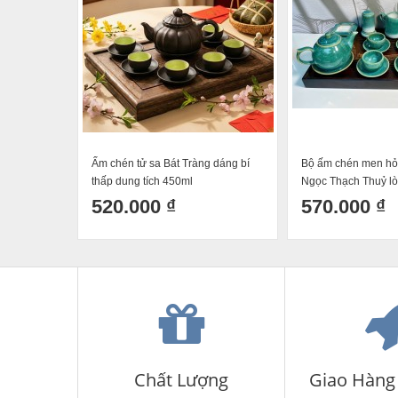
Ấm chén tử sa Bát Tràng dáng bí
Bộ ấm chén men hỏ
thấp dung tích 450ml
Ngọc Thạch Thuỷ l
quả hồng mới cao c
520.000 ₫
570.000 ₫
Chất Lượng
Giao Hàng 