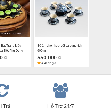
 Bát Tràng Màu
Bộ ấm chén hoạt tiết cá dung tích
Bộ Ấm Ché
ọa Tiết Phù Dung
600 ml
Châm Màu
Vàng
0 ₫
550.000 ₫
500.0
4 đánh giá
i Trả
Hỗ Trợ 24/7