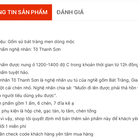
G TIN SẢN PHẨM
ĐÁNH GIÁ
liệu: Gốm sứ bát tràng men dòng mộc
hẩm nghệ nhân: Tô Thanh Sơn
hẩm được nung ở 1200-1400 độ C trong khoản thời gian từ 12h đồng 
hẩm tuyệt hảo.
nhân Tô Thanh Sơn là nghệ nhân ưu tú của nghề gốm Bát Tràng, Gia L
ột cái chén nhỏ. Nghệ nhân chia sẻ: "Muốn đi lên được phải thả hồ
o người tiêu dùng yêu được".
n phẩm gồm 1 ấm, 6 chén, 7 đĩa kê ạ
 phụ kiện là hộp chè, gạc tàn, lọ tăm, chén tống
 vì vậy, shop tôi quyết định mở bán thêm sản phẩm này để khách yê
đổi 1 miễn phí
ần check code khách hàng yên tâm mua hàng