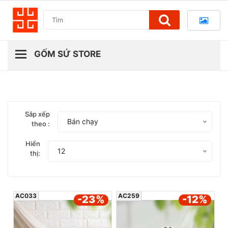
Sắp xếp
Bán chạy
theo :
Hiển
12
thị:
AC033
AC259
-23
%
-12
%