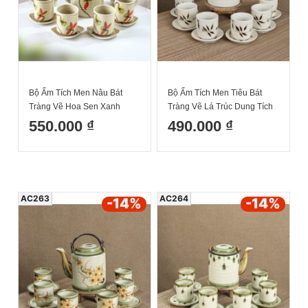
Bộ Ấm Tích Men Nâu Bát
Bộ Ấm Tích Men Tiêu Bát
Tràng Vẽ Hoa Sen Xanh
Tràng Vẽ Lá Trúc Dung Tích
Dung Tích 1.5L
1.5L
550.000 ₫
490.000 ₫
AC263
AC264
-14
%
-14
%