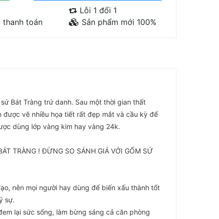
Lỗi 1 đổi 1
 thanh toán
Sản phẩm mới 100%
 sứ Bát Tràng trứ danh. Sau một thời gian thất
nh được vẽ nhiều họa tiết rất đẹp mắt và cầu kỳ để
được dùng lớp vàng kim hay vàng 24k.
BÁT TRÀNG ! ĐỪNG SO SÁNH GIÁ VỚI GỐM SỨ
ạo, nên mọi người hay dùng để biến xấu thành tốt
ỷ sự.
ỹ đem lại sức sống, làm bừng sáng cả căn phòng