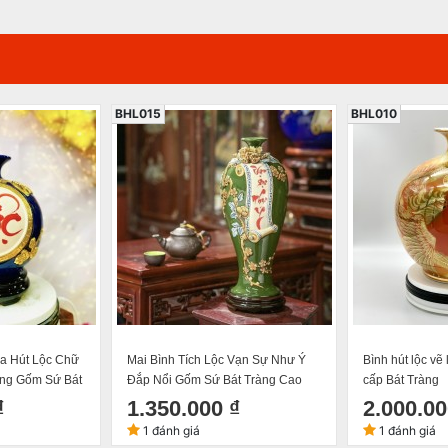
BHL015
BHL010
oa Hút Lộc Chữ
Mai Bình Tích Lộc Vạn Sự Như Ý
Bình hút lộc v
àng Gốm Sứ Bát
Đắp Nổi Gốm Sứ Bát Tràng Cao
cấp Bát Tràng
 Tài Lộc Phong
42cm
₫
1.350.000 ₫
2.000.00
1 đánh giá
1 đánh giá