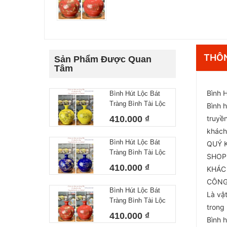
THÔN
Sản Phẩm Được Quan
Tâm
Bình 
Bình Hút Lộc Bát
Tràng Bình Tài Lộc
Bình h
Công Danh Tài Lộc
410.000 ₫
truyền
Vàng
khách
Bình Hút Lộc Bát
QUÝ 
Tràng Bình Tài Lộc
SHOP
Công Danh Tài Lộc
410.000 ₫
KHÁC 
Xanh Dương
CÔNG
Bình Hút Lộc Bát
Là vậ
Tràng Bình Tài Lộc
trong
Công Danh Tài Lộc
410.000 ₫
Bình 
Màu Đỏ