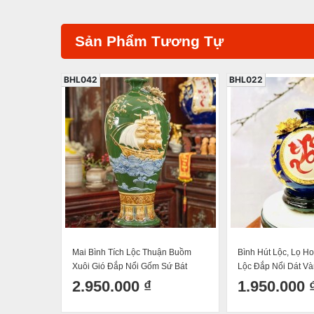
Sản Phẩm Tương Tự
BHL042
BHL022
Mai Bình Tích Lộc Thuận Buồm
Bình Hút Lộc, Lọ H
Xuôi Gió Đắp Nổi Gốm Sứ Bát
Lộc Đắp Nổi Dát V
Tràng Cao 50cm
Tràng Men Màu Hút
2.950.000 ₫
1.950.000 
Thuỷ H27