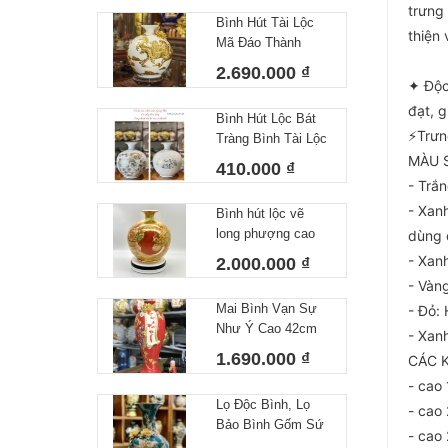
trưng
Bình Hút Tài Lộc
thiện 
Mã Đáo Thành
Bìn
Công Cao 30 cm
2.690.000 ₫
✦ Độc
đạt, 
Bình Hút Lộc Bát
⚡️Trưn
Tràng Bình Tài Lộc
Công Danh Tài Lộc
MÀU 
410.000 ₫
Trắng
- Trắ
- Xan
Bình hút lộc vẽ
long phượng cao
dùng 
cấp Bát Tràng
- Xan
2.000.000 ₫
- Vàn
Mai Bình Vạn Sự
- Đỏ:
Như Ý Cao 42cm
- Xan
1.690.000 ₫
CÁC 
- cao
Lọ Độc Bình, Lọ
- cao
Bảo Bình Gốm Sứ
- cao
Bát Tràng Màu