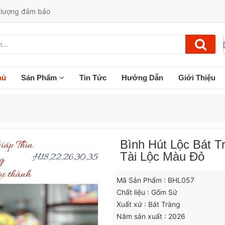
t lượng đảm bảo
hủ
Sản Phẩm
Tin Tức
Hướng Dẫn
Giới Thiệu
Bình Hút Lộc Bát T
Tài Lộc Màu Đỏ
Mã Sản Phẩm : BHL057
Chất liệu : Gốm Sứ
Xuất xứ : Bát Tràng
Năm sản xuất : 2026