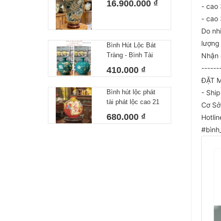
16.900.000 ₫
- cao
Xanh Họa Tiết Đắp
Nổi Công Hoa Vẽ
- cao
Vàng Cao 80cm
Do nh
lượng
Bình Hút Lộc Bát
Tràng - Bình Tài
Nhận 
Lộc Công Danh Tài
------
410.000 ₫
Lộc Xanh Lá
ĐẶT M
Bình hút lộc phát
- Shi
tài phát lộc cao 21
Cơ Sở
cm
680.000 ₫
Hotli
#bình_