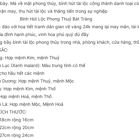
 bày. Mà về mặt phong thủy, bình hút tài lộc công thành danh toại 
vận may, thu hút tài lộc và thăng tiến trong sự nghiệp
h Hút Lộc Phong Thuỷ Bát Tràng
 đáo với hoạ tiết tranh dân gian vẽ vàng 24k mang lại may mắn, tài
gia đình hạnh phúc, vinh hoa phú quý đủ đầy
g bầy bình tài lộc phong thủy trong nhà, phòng khách, cửa hàng, thầ
SẮC:
ng: Hợp mệnh Kim, mệnh Thuỷ
h Lục (Xanh malard): Màu trung tính có thể
cho hầu hết các mệnh
h Dương: Hợp mệnh Thuỷ, mệnh Mộc
g: Hợp mệnh Kim, mệnh Thổ
 Hợp mệnh Hoả, mệnh Thổ
h Lá: Hợp mệnh Mộc, Mệnh Hoả
KÍCH THƯỚC:
 18cm rộng 16cm
 22cm rộng 20cm
 27cm rộng 24cm