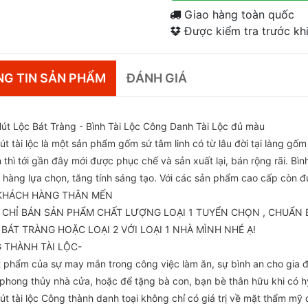
Giao hàng toàn quốc
Được kiểm tra trước khi
G TIN SẢN PHẨM
ĐÁNH GIÁ
Hút Lộc Bát Tràng - Bình Tài Lộc Công Danh Tài Lộc đủ màu
út tài lộc là một sản phẩm gốm sứ tâm linh có từ lâu đời tại làng gốm
 thì tới gần đây mới được phục chế và sản xuất lại, bán rộng rãi. Bì
 hàng lựa chọn, tăng tính sáng tạo. Với các sản phẩm cao cấp còn 
KHÁCH HÀNG THÂN MẾN
 CHỈ BÁN SẢN PHẨM CHẤT LƯỢNG LOẠI 1 TUYỂN CHỌN , CHUẨN 
BÁT TRÀNG HOẶC LOẠI 2 VỚI LOẠI 1 NHÀ MÌNH NHÉ Ạ!
 THÀNH TÀI LỘC-
t phẩm của sự may mắn trong công việc làm ăn, sự bình an cho gia đ
 phong thủy nhà cửa, hoặc để tặng bà con, bạn bè thân hữu khi có h
hút tài lộc Công thành danh toại không chỉ có giá trị về mặt thẩm m