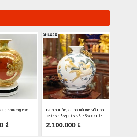
BHL035
BHL052
ẽ long phượng cao
Bình hút lộc, lọ hoa hút lộc Mã Đáo
Bình hút lộ
Thành Công Đắp Nổi gốm sứ Bát
Thành Côn
Tràng H30
sứ Bát Tràn
0 ₫
2.100.000 ₫
450.0