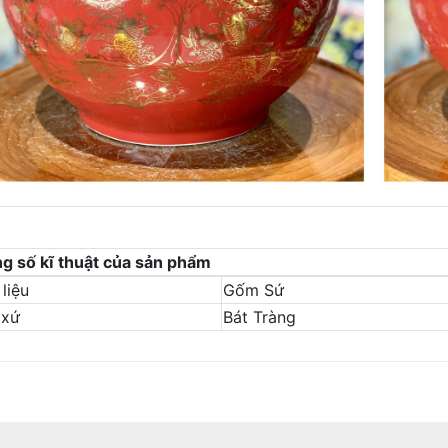
g số kĩ thuật của sản phẩm
liệu
Gốm Sứ
 xứ
Bát Tràng