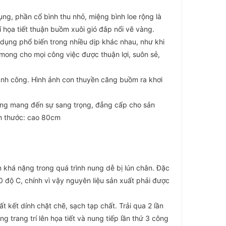
ụng, phần cổ bình thu nhỏ, miệng bình loe rộng là
 họa tiết thuận buồm xuôi gió đắp nổi vẽ vàng.
 dụng phổ biến trong nhiều dịp khác nhau, như khi
mong cho mọi công việc được thuận lợi, suôn sẻ,
ành công. Hình ảnh con thuyền căng buồm ra khơi
vàng mang đến sự sang trọng, đẳng cấp cho sản
ích thước: cao 80cm
n khá nặng trong quá trình nung dễ bị lún chân. Đặc
0 độ C, chính vì vậy nguyên liệu sản xuất phải được
t kết dính chặt chẽ, sạch tạp chất. Trải qua 2 lần
trang trí lên họa tiết và nung tiếp lần thứ 3 công