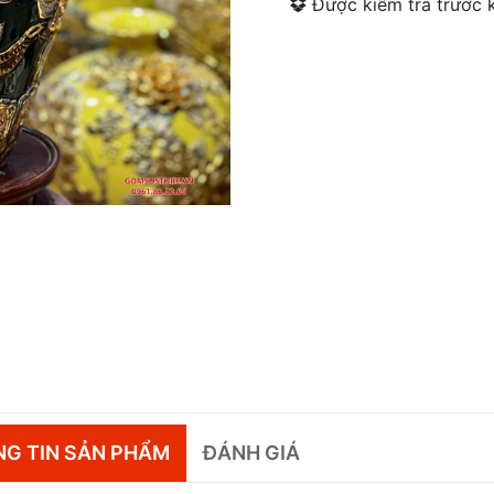
Được kiểm tra trước k
G TIN SẢN PHẨM
ĐÁNH GIÁ