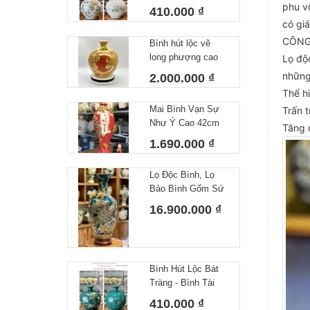
Công Danh Tài Lộc
phu v
410.000 ₫
Trắng
có gi
CÔNG
Bình hút lộc vẽ
long phượng cao
Lọ độ
cấp Bát Tràng
những
2.000.000 ₫
Thể h
Mai Bình Vạn Sự
Trấn t
Như Ý Cao 42cm
Tăng c
1.690.000 ₫
Lọ Độc Bình, Lọ
Bảo Bình Gốm Sứ
Bát Tràng Màu
16.900.000 ₫
Xanh Họa Tiết Đắp
Nổi Công Hoa Vẽ
Vàng Cao 80cm
Bình Hút Lộc Bát
Tràng - Bình Tài
Lộc Công Danh Tài
410.000 ₫