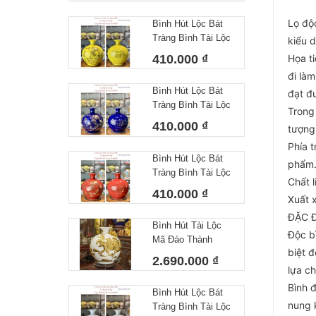
Lọ độc
Bình Hút Lộc Bát
Tràng Bình Tài Lộc
kiểu 
Công Danh Tài Lộc
410.000 ₫
Họa t
Vàng
đi là
Bình Hút Lộc Bát
đạt đ
Tràng Bình Tài Lộc
Trong
Công Danh Tài Lộc
410.000 ₫
tượng 
Xanh Dương
Phía 
Bình Hút Lộc Bát
phẩm. 
Tràng Bình Tài Lộc
Chất 
Công Danh Tài Lộc
410.000 ₫
Xuất 
Màu Đỏ
ĐẶC Đ
Bình Hút Tài Lộc
Độc b
Mã Đáo Thành
biệt đ
Công Cao 30 cm
2.690.000 ₫
lựa c
Bình đ
Bình Hút Lộc Bát
nung 
Tràng Bình Tài Lộc