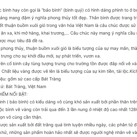
 bình hay còn gọi là “bảo bình” (bình quý) có hình dáng phình to ở b
dáng mang đậm ý nghĩa phong thủy tốt đẹp. Thân bình được trang trí
iết thuận buồm xuôi gió trong văn hóa Việt Nam là câu chúc được sử
m ăn xa, khi mở hàng, khai trương,… Câu chúc này mang ý nghĩa cầu 
ược mục tiêu đã đề ra.
 phong thủy, thuận buồm xuôi gió là biểu tượng của sự may mắn, th
trưng cho sự khởi đầu mới, sự phát triển, vươn xa.
trên cổ bình cây tùng tượng trưng cho trường tồn được đắp nổi vẽ 
Chất liệu vàng được vẽ lên là biểu tượng của sự kim tiền, tài lộc.K
liệu: gốm sứ cao cấp Bát Tràng
xứ: Bát Tràng, Việt Nam
IỂM NỔI BẬT:
ình ( bảo bình) có kiểu dáng vô cùng khó sản xuất bởi phần thân trê
ộc bình vẽ vàng còn trải qua đến 3 lần nung ở nhiệt độ cao nhất 128
họn vô cùng cần thận.
ược sản xuất bởi đất trắng quá tinh luyện nhiều ngày, các phân tử đấ
khử, những sản phẩm hoàn hảo nhất sẽ được người nghệ nhân vẽ vàng 