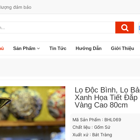
t lượng đảm bảo
hủ
Sản Phẩm
Tin Tức
Hướng Dẫn
Giới Thiệu
Lọ Độc Bình, Lọ B
Xanh Họa Tiết Đắp
Vàng Cao 80cm
Mã Sản Phẩm : BHL069
Chất liệu : Gốm Sứ
Xuất xứ : Bát Tràng