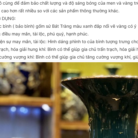
ô cùng để đảm bảo chất lượng và độ sáng bóng của men và vàng tr
á cao hơn rất nhiều so với các sản phẩm thông thường khác.
 DỤNG:
c bình ( bảo bình) gốm sứ Bát Tràng màu xanh đắp nổi vẽ vàng có ý n
 điều may mắn, tài lộc, phú quý, hạnh phúc.
iện sự may mắn, tài lộc: Hình dáng phình to của bình tượng trưng cho
rạch, hóa giải hung khí: Bình có thể giúp gia chủ trấn trạch, hóa giả
ường vượng khí: Bình có thể giúp gia chủ tăng cường vượng khí, giúp