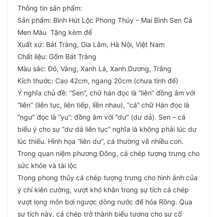
Thông tin sản phẩm:
Sản phẩm: Bình Hút Lộc Phong Thủy – Mai Bình Sen Cá
Men Màu Tặng kèm đế
Xuất xứ: Bát Tràng, Gia Lâm, Hà Nội, Việt Nam
Chất liệu: Gốm Bát Tràng
Màu sắc: Đỏ, Vàng, Xanh Lá, Xanh Dương, Trắng
Kích thước: Cao 42cm, ngang 20cm (chưa tính đế)
Ý nghĩa chủ đề: “Sen”, chữ hán đọc là “liên” đồng âm với
“liên” (liên tục, liên tiếp, liền nhau), “cá” chữ Hán đọc là
“ngư” đọc là “yu”: đồng âm với “dư” (dư dả). Sen – cá
biểu ý cho sự “dư dả liên tục” nghĩa là không phải lúc dư
lúc thiếu. Hình họa “liên dư”, cá thường vẽ nhiều con.
Trong quan niệm phương Đông, cá chép tượng trưng cho
sức khỏe và tài lộc
Trong phong thủy cá chép tượng trưng cho hình ảnh của
ý chí kiên cường, vượt khó khăn trong sự tích cá chép
vượt long môn bơi ngược dòng nước để hóa Rồng. Qua
sự tích này, cá chép trở thành biểu tượng cho sự cố