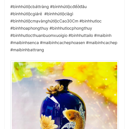
#bìnhhútlộcbáttràng #bìnhhútlộcđểởđâu
#bìnhhútlộcgiárẻ #bìnhhútlộclàgì
#bìnhhútlộcmạvànghútlộcCao30Cm #binhhutloc
#binhhoaphongthuy #binhhutlocphongthuy
#binhhutlocthuanbuomxuoigio #binhhuttailo #maibinh
#maibinhsenca #maibinhcachephoasen #maibinhcachep
#maibinhbattrang