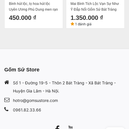
c
Mai Bình Tích Lộc Vạn Sự Như
Bình hút lộc, lọ hoa hút lộc
n rạn
Ý Đắp Nổi Gốm Sứ Bát Tràng
Thuận Buồm Xuôi Gió men r
 (
Cao 42cm
Đắp Nổi gốm sứ Bát Tràng (
1.350.000 ₫
450.000 ₫
tặng chân đế)
1 đánh giá
Gốm Sứ Store
Số 1 - Đường 19-5 - Thôn 2 Bát Tràng - Xã Bát Tràng -
Huyện Gia Lâm - Hà Nội.
hotro@gomsustore.com
0961.82.33.66