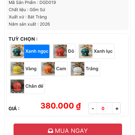
Mã Sản Phẩm : DGD019
Chất liệu : Gốm Sứ
Xuất xứ : Bát Tràng
Năm sản xuất : 2026
TUỲ CHỌN :
Xanh ngọc
Đỏ
Xanh lục
Vàng
Cam
Trắng
Chân đế
380.000 ₫
-
+
GIÁ :
MUA NGAY