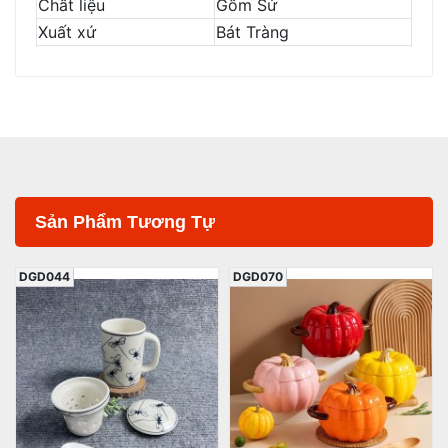
Chất liệu
Gốm Sứ
Xuất xứ
Bát Tràng
Sản Phẩm Tương Tự
DGD044
DGD070