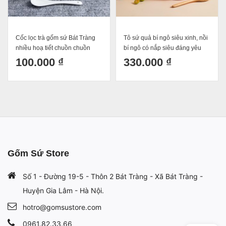
Cốc lọc trà gốm sứ Bát Tràng
Tô sứ quả bí ngô siêu xinh, nồi
nhiều hoạ tiết chuồn chuồn
bí ngô có nắp siêu đáng yêu
300ml
100.000 ₫
330.000 ₫
Gốm Sứ Store
Số 1 - Đường 19-5 - Thôn 2 Bát Tràng - Xã Bát Tràng -
Huyện Gia Lâm - Hà Nội.
hotro@gomsustore.com
0961.82.33.66