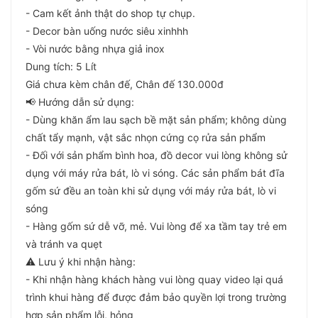
- Cam kết ảnh thật do shop tự chụp.
- Decor bàn uống nước siêu xinhhh
- Vòi nước bằng nhựa giả inox
Dung tích: 5 Lít
Giá chưa kèm chân đế, Chân đế 130.000đ
📢 Hướng dẫn sử dụng:
- Dùng khăn ẩm lau sạch bề mặt sản phẩm; không dùng
chất tẩy mạnh, vật sắc nhọn cứng cọ rửa sản phẩm
- Đối với sản phẩm bình hoa, đồ decor vui lòng không sử
dụng với máy rửa bát, lò vi sóng. Các sản phẩm bát đĩa
gốm sứ đều an toàn khi sử dụng với máy rửa bát, lò vi
sóng
- Hàng gốm sứ dễ vỡ, mẻ. Vui lòng để xa tầm tay trẻ em
và tránh va quẹt
⚠️ Lưu ý khi nhận hàng:
- Khi nhận hàng khách hàng vui lòng quay video lại quá
trình khui hàng để được đảm bảo quyền lợi trong trường
hợp sản phẩm lỗi, hỏng