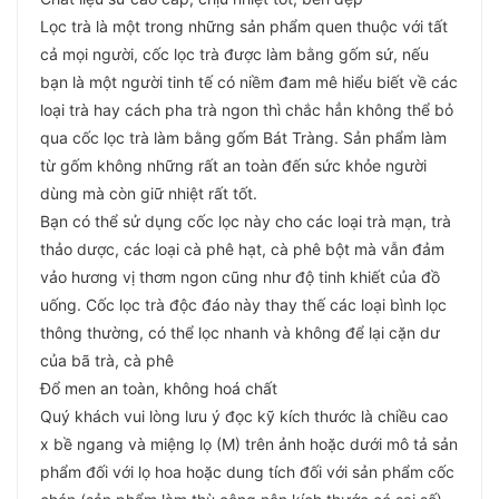
Lọc trà là một trong những sản phẩm quen thuộc với tất
cả mọi người, cốc lọc trà được làm bằng gốm sứ, nếu
bạn là một người tinh tế có niềm đam mê hiểu biết về các
loại trà hay cách pha trà ngon thì chắc hẳn không thể bỏ
qua cốc lọc trà làm bằng gốm Bát Tràng. Sản phẩm làm
từ gốm không những rất an toàn đến sức khỏe người
dùng mà còn giữ nhiệt rất tốt.
Bạn có thể sử dụng cốc lọc này cho các loại trà mạn, trà
thảo dược, các loại cà phê hạt, cà phê bột mà vẫn đảm
vảo hương vị thơm ngon cũng như độ tinh khiết của đồ
uống. Cốc lọc trà độc đáo này thay thế các loại bình lọc
thông thường, có thể lọc nhanh và không để lại cặn dư
của bã trà, cà phê
Đổ men an toàn, không hoá chất
Quý khách vui lòng lưu ý đọc kỹ kích thước là chiều cao
x bề ngang và miệng lọ (M) trên ảnh hoặc dưới mô tả sản
phẩm đối với lọ hoa hoặc dung tích đối với sản phẩm cốc