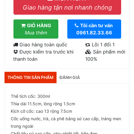
Giao hàng tận nơi nhanh chóng
GIỎ HÀNG
Tôi cần tư vấn
Mua thêm
0961.82.33.66
Giao hàng toàn quốc
Lỗi 1 đổi 1
Được kiểm tra trước khi
Sản phẩm mới
thanh toán
100%
THÔNG TIN SẢN PHẨM
ĐÁNH GIÁ
Thể tích cốc: 300ml
Thìa dài 11.5cm, lòng rộng 1.5cm
Kích cỡ cốc: cao 13 rộng 7.5cm
Cốc uống nước, trà, cà phê bằng sứ cao cấp, tráng men
trong ngoài
Chất liệu sứ cao cấp, chịu nhiệt tốt, bền đẹp