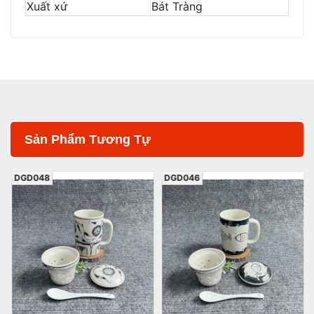
Xuất xứ
Bát Tràng
Sản Phẩm Tương Tự
DGD048
DGD046