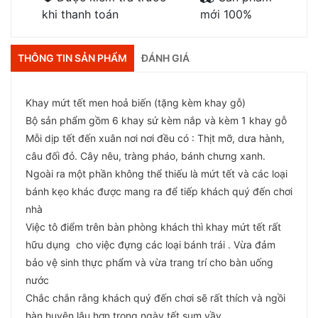
khi thanh toán
mới 100%
THÔNG TIN SẢN PHẨM
ĐÁNH GIÁ
Khay mứt tết men hoả biến (tặng kèm khay gỗ)
Bộ sản phẩm gồm 6 khay sứ kèm nắp và kèm 1 khay gỗ
Mỗi dịp tết đến xuân nơi nơi đều có : Thịt mỡ, dưa hành,
câu đối đỏ. Cây nêu, tràng pháo, bánh chưng xanh.
Ngoài ra một phần không thể thiếu là mứt tết và các loại
bánh kẹo khác được mang ra để tiếp khách quý đến chơi
nhà
Việc tô điểm trên bàn phòng khách thì khay mứt tết rất
hữu dụng cho việc đựng các loại bánh trái . Vừa đảm
bảo vệ sinh thực phẩm và vừa trang trí cho bàn uống
nước
Chắc chắn rằng khách quý đến chơi sẽ rất thích và ngồi
hàn huyên lâu hơn trong ngày tết sum vầy .