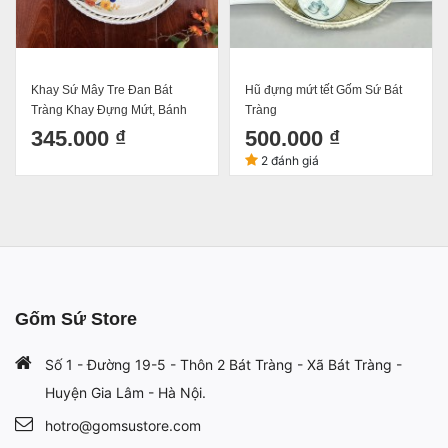
Khay Sứ Mây Tre Đan Bát
Hũ đựng mứt tết Gốm Sứ Bát
Tràng Khay Đựng Mứt, Bánh
Tràng
Kẹo Tết
345.000 ₫
500.000 ₫
2 đánh giá
Gốm Sứ Store
Số 1 - Đường 19-5 - Thôn 2 Bát Tràng - Xã Bát Tràng -
Huyện Gia Lâm - Hà Nội.
hotro@gomsustore.com