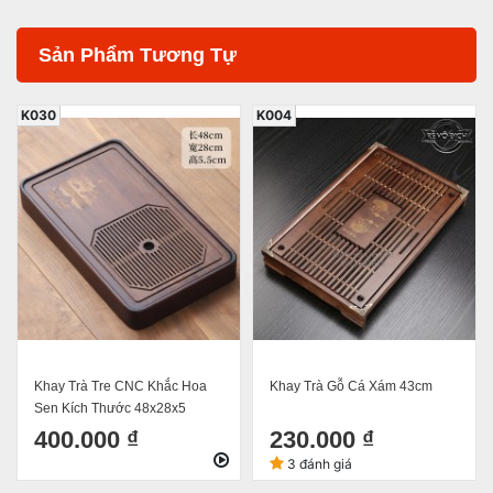
Sản Phẩm Tương Tự
K030
K004
Khay Trà Tre CNC Khắc Hoa
Khay Trà Gỗ Cá Xám 43cm
Sen Kích Thước 48x28x5
400.000 ₫
230.000 ₫
3 đánh giá