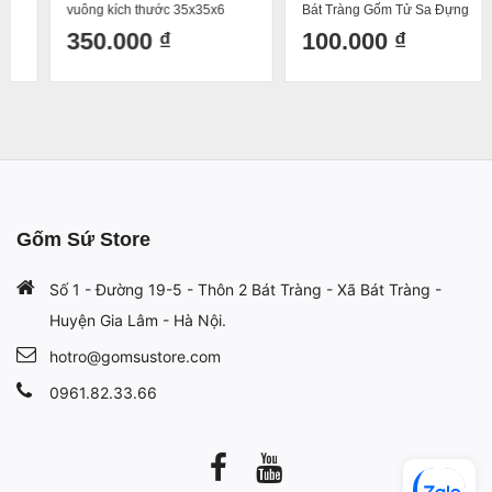
vuông kích thước 35x35x6
Bát Tràng Gốm Tử Sa Đựng
Ấm Chén Uống Trà
350.000 ₫
100.000 ₫
Gốm Sứ Store
Số 1 - Đường 19-5 - Thôn 2 Bát Tràng - Xã Bát Tràng -
Huyện Gia Lâm - Hà Nội.
hotro@gomsustore.com
0961.82.33.66