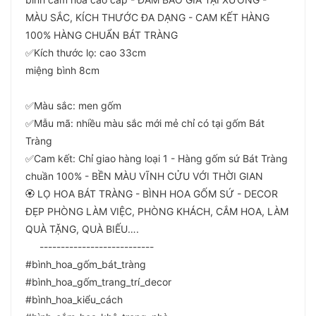
MÀU SẮC, KÍCH THƯỚC ĐA DẠNG - CAM KẾT HÀNG
100% HÀNG CHUẨN BÁT TRÀNG
✅Kích thước lọ: cao 33cm
miệng bình 8cm
✅Màu sắc: men gốm
✅Mẫu mã: nhiều màu sắc mới mẻ chỉ có tại gốm Bát
Tràng
✅Cam kết: Chỉ giao hàng loại 1 - Hàng gốm sứ Bát Tràng
chuần 100% - BỀN MÀU VĨNH CỬU VỚI THỜI GIAN
🏵 LỌ HOA BÁT TRÀNG - BÌNH HOA GỐM SỨ - DECOR
ĐẸP PHÒNG LÀM VIỆC, PHÒNG KHÁCH, CẮM HOA, LÀM
QUÀ TẶNG, QUÀ BIẾU….
---------------------------
#bình_hoa_gốm_bát_tràng
#bình_hoa_gốm_trang_trí_decor
#bình_hoa_kiểu_cách