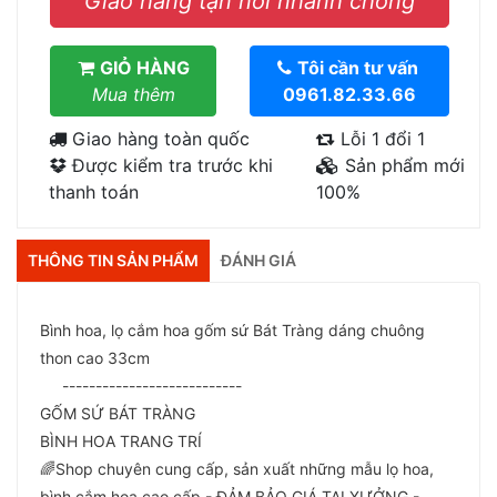
Giao hàng tận nơi nhanh chóng
GIỎ HÀNG
Tôi cần tư vấn
Mua thêm
0961.82.33.66
Giao hàng toàn quốc
Lỗi 1 đổi 1
Được kiểm tra trước khi
Sản phẩm mới
thanh toán
100%
THÔNG TIN SẢN PHẨM
ĐÁNH GIÁ
Bình hoa, lọ cắm hoa gốm sứ Bát Tràng dáng chuông
thon cao 33cm
---------------------------
GỐM SỨ BÁT TRÀNG
BÌNH HOA TRANG TRÍ
🌈Shop chuyên cung cấp, sản xuất những mẫu lọ hoa,
bình cắm hoa cao cấp - ĐẢM BẢO GIÁ TẠI XƯỞNG -