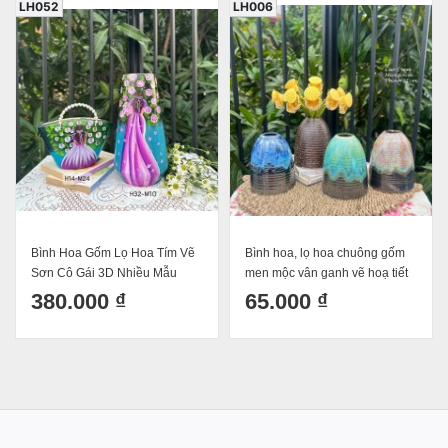
LH052
LH006
Bình Hoa Gốm Lọ Hoa Tím Vẽ
Bình hoa, lọ hoa chuông gốm
Sơn Cô Gái 3D Nhiều Mẫu
men mộc vân ganh vẽ hoạ tiết
Gốm Sứ Bát Tràng
siêu sang chảnh H15
380.000 ₫
65.000 ₫