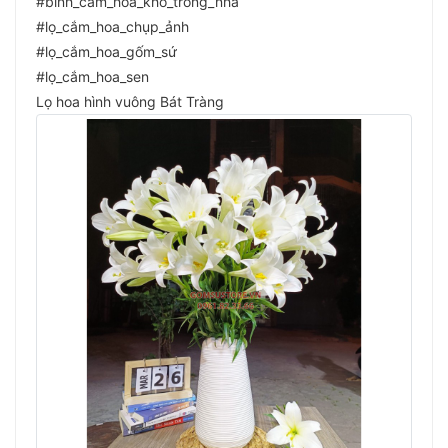
#bình_cắm_hoa_khô_trong_nhà
#lọ_cắm_hoa_chụp_ảnh
#lọ_cắm_hoa_gốm_sứ
#lọ_cắm_hoa_sen
Lọ hoa hình vuông Bát Tràng