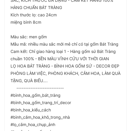
SẮC, KÍCH THƯỚC ĐA DẠNG - CAM KẾT HÀNG 100%
HÀNG CHUẨN BÁT TRÀNG
Kích thước lọ: cao 24cm
miệng bình 8cm
Màu sắc: men gốm
Mẫu mã: nhiều màu sắc mới mẻ chỉ có tại gốm Bát Tràng
Cam kết: Chỉ giao hàng loại 1 - Hàng gốm sứ Bát Tràng
chuần 100% - BỀN MÀU VĨNH CỬU VỚI THỜI GIAN
LỌ HOA BÁT TRÀNG - BÌNH HOA GỐM SỨ - DECOR ĐẸP
PHÒNG LÀM VIỆC, PHÒNG KHÁCH, CẮM HOA, LÀM QUÀ
TẶNG, QUÀ BIẾU….
---------------------------
#bình_hoa_gốm_bát_tràng
#bình_hoa_gốm_trang_trí_decor
#bình_hoa_kiểu_cách
#bình_cắm_hoa_khô_trong_nhà
#lọ_cắm_hoa_chụp_ảnh