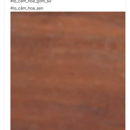
#lọ_cắm_hoa_gốm_sứ
#lọ_cắm_hoa_sen