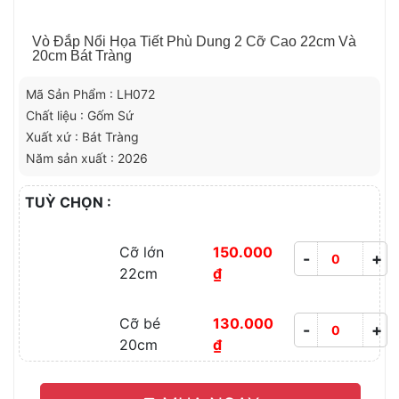
Vò Đắp Nổi Họa Tiết Phù Dung 2 Cỡ Cao 22cm Và
20cm Bát Tràng
Mã Sản Phẩm : LH072
Chất liệu : Gốm Sứ
Xuất xứ : Bát Tràng
Năm sản xuất : 2026
TUỲ CHỌN :
Cỡ lớn
150.000
-
+
22cm
₫
Cỡ bé
130.000
-
+
20cm
₫