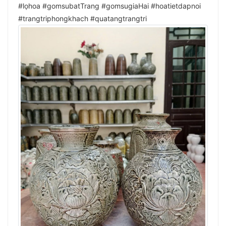
#lọhoa #gomsubatTrang #gomsugiaHai #hoatietdapnoi
#trangtriphongkhach #quatangtrangtri