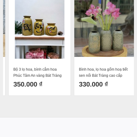
Bộ 3 lọ hoa, bình cắm hoa
Bình hoa, lọ hoa gốm hoạ tiết
Phúc Tâm An vàng Bát Tràng
sen nổi Bát Tràng cao cấp
H28x10x14cm
350.000 ₫
330.000 ₫