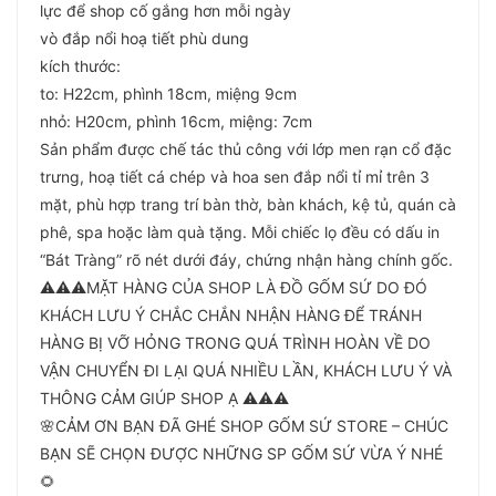
lực để shop cố gắng hơn mỗi ngày
vò đắp nổi hoạ tiết phù dung
kích thước:
to: H22cm, phình 18cm, miệng 9cm
nhỏ: H20cm, phình 16cm, miệng: 7cm
Sản phẩm được chế tác thủ công với lớp men rạn cổ đặc
trưng, hoạ tiết cá chép và hoa sen đắp nổi tỉ mỉ trên 3
mặt, phù hợp trang trí bàn thờ, bàn khách, kệ tủ, quán cà
phê, spa hoặc làm quà tặng. Mỗi chiếc lọ đều có dấu in
“Bát Tràng” rõ nét dưới đáy, chứng nhận hàng chính gốc.
⚠️⚠️⚠️MẶT HÀNG CỦA SHOP LÀ ĐỒ GỐM SỨ DO ĐÓ
KHÁCH LƯU Ý CHẮC CHẮN NHẬN HÀNG ĐỂ TRÁNH
HÀNG BỊ VỠ HỎNG TRONG QUÁ TRÌNH HOÀN VỀ DO
VẬN CHUYỂN ĐI LẠI QUÁ NHIỀU LẦN, KHÁCH LƯU Ý VÀ
THÔNG CẢM GIÚP SHOP Ạ ⚠️⚠️⚠️
🌸CẢM ƠN BẠN ĐÃ GHÉ SHOP GỐM SỨ STORE – CHÚC
BẠN SẼ CHỌN ĐƯỢC NHỮNG SP GỐM SỨ VỪA Ý NHÉ
🌻