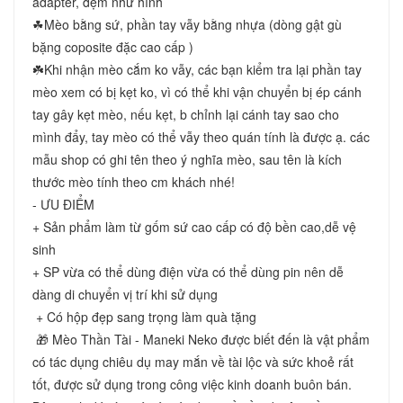
adapter, đệm như hình 
☘Mèo bằng sứ, phần tay vẫy bằng nhựa (dòng gật gù 
bặng coposite đặc cao cấp ) 
☘️Khi nhận mèo cắm ko vẫy, các bạn kiểm tra lại phần tay 
mèo xem có bị kẹt ko, vì có thể khi vận chuyển bị ép cánh 
tay gây kẹt mèo, nếu kẹt, b chỉnh lại cánh tay sao cho 
mình đẩy, tay mèo có thể vẫy theo quán tính là được ạ. các 
mẫu shop có ghi tên theo ý nghĩa mèo, sau tên là kích 
thước mèo tính theo cm khách nhé! 
- ƯU ĐIỂM 
+ Sản phẩm làm từ gốm sứ cao cấp có độ bền cao,dễ vệ 
sinh 
+ SP vừa có thể dùng điện vừa có thể dùng pin nên dễ 
dàng di chuyển vị trí khi sử dụng
 + Có hộp đẹp sang trọng làm quà tặng
 🎁 Mèo Thần Tài - Maneki Neko được biết đến là vật phẩm 
có tác dụng chiêu dụ may mắn về tài lộc và sức khoẻ rất 
tốt, được sử dụng trong công việc kinh doanh buôn bán. 