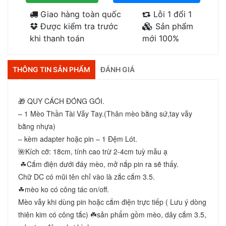
Giao hàng toàn quốc
Lỗi 1 đổi 1
Được kiểm tra trước
Sản phẩm
khi thanh toán
mới 100%
THÔNG TIN SẢN PHẨM
ĐÁNH GIÁ
🎁 QUY CÁCH ĐÓNG GÓI. 
– 1 Mèo Thần Tài Vẫy Tay.(Thân mèo bằng sứ,tay vẫy 
bằng nhựa) 
– kèm adapter hoặc pin – 1 Đệm Lót. 
🌺Kích cỡ: 18cm, tính cao trừ 2-4cm tuỳ mẫu ạ
 ☘Cắm điện dưới đáy mèo, mở nắp pin ra sẽ thấy. 
Chữ DC có mũi tên chỉ vào là zắc cắm 3.5. 
☘mèo ko có công tác on/off. 
Mèo vẫy khi dùng pin hoặc cắm điện trực tiếp ( Lưu ý dòng 
thiên kim có công tắc) ☘️sản phẩm gồm mèo, dây cắm 3.5, 