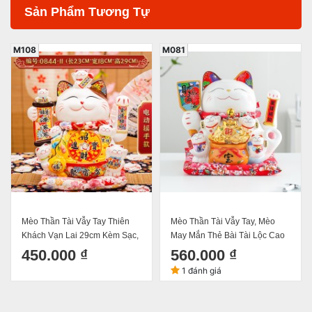
Sản Phẩm Tương Tự
M081
M089
Mèo Thần Tài Vẫy Tay, Mèo
Mèo Thần Tài Vẫy Tay, Mèo
May Mắn Thẻ Bài Tài Lộc Cao
May Mắn Maneki Neko Thiên
26cm Kèm Sạc, Hộp Đẹp Và
Khách Vạn Lai 19cm Kèm Đệm
560.000 ₫
330.000 ₫
Thảm Hoa
Và Hộp Đẹp
1 đánh giá