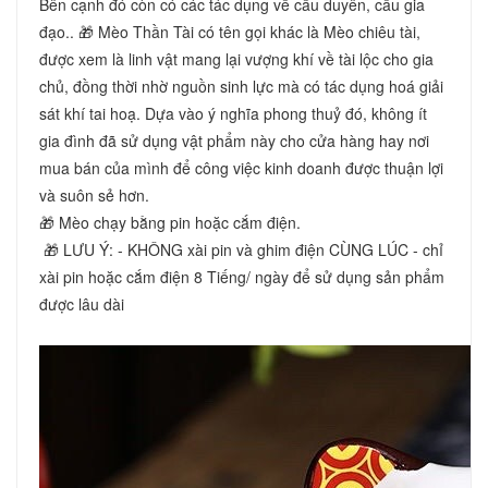
Bên cạnh đó còn có các tác dụng về cầu duyên, cầu gia 
đạo.. 🎁 Mèo Thần Tài có tên gọi khác là Mèo chiêu tài, 
được xem là linh vật mang lại vượng khí về tài lộc cho gia 
chủ, đồng thời nhờ nguồn sinh lực mà có tác dụng hoá giải 
sát khí tai hoạ. Dựa vào ý nghĩa phong thuỷ đó, không ít 
gia đình đã sử dụng vật phẩm này cho cửa hàng hay nơi 
mua bán của mình để công việc kinh doanh được thuận lợi 
và suôn sẻ hơn. 
🎁 Mèo chạy bằng pin hoặc cắm điện.
 🎁 LƯU Ý: - KHÔNG xài pin và ghim điện CÙNG LÚC - chỉ 
xài pin hoặc cắm điện 8 Tiếng/ ngày để sử dụng sản phẩm 
được lâu dài