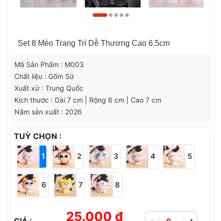
Set 8 Mèo Trang Trí Dễ Thương Cao 6.5cm
Mã Sản Phẩm : M003
Chất liệu : Gốm Sứ
Xuất xứ : Trung Quốc
Kích thước : Dài 7 cm | Rộng 6 cm | Cao 7 cm
Năm sản xuất : 2026
TUỲ CHỌN :
1
2
3
4
5
6
7
8
25.000 ₫
-
+