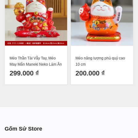
Mèo năng lượng phú quý cao
Mèo Thần Tài Vẫy Tay, Mèo
10 cm
May Mắn Maneki Neko đại cát
đại lợi 20cm Kèm Đệm Và Hộp
200.000 ₫
285.000 ₫
Đẹp
Gốm Sứ Store