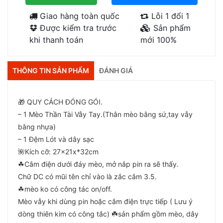
Giao hàng toàn quốc
Lỗi 1 đổi 1
Được kiểm tra trước
Sản phẩm
khi thanh toán
mới 100%
THÔNG TIN SẢN PHẨM
ĐÁNH GIÁ
🎁 QUY CÁCH ĐÓNG GÓI.
– 1 Mèo Thần Tài Vẫy Tay.(Thân mèo bằng sứ,tay vẫy
bằng nhựa)
– 1 Đệm Lót và dây sạc
🌺Kích cỡ: 27x21x*32cm
☘Cắm điện dưới đáy mèo, mở nắp pin ra sẽ thấy.
Chữ DC có mũi tên chỉ vào là zắc cắm 3.5.
☘mèo ko có công tác on/off.
Mèo vẫy khi dùng pin hoặc cắm điện trực tiếp ( Lưu ý
dòng thiên kim có công tắc) ☘️sản phẩm gồm mèo, dây