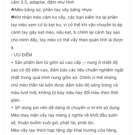
cắm 3.5, adapter, đệm như hình
☘Mèo bằng sứ, phần tay vẫy bằng nhựa
☘️Khi nhận mèo cắm ko vẫy, các bạn kiểm tra lại phần
tay mèo xem có bị kẹt ko, vì có thể khi vận chuyển bị ép
cánh tay gây kẹt mèo, nếu kẹt, b chỉnh lại cánh tay sao
cho mình đẩy, tay mèo có thể vẫy theo quán tính là được
ạ.
- ƯU ĐIỂM
+ Sản phẩm làm từ gốm sứ cao cấp ,– nung ở nhiệt độ
cao có độ bền cao, đảm bảo các tiêu chuẩn nghiêm ngặt
nhất trong quá trình nung gốm sứ. Chính vì thế những
chú mèo thần tài luôn được đảm bảo độ sáng bóng và
màu tươi mới, không bị bay màu hay đổi màu theo thời
gian.
+ SP dùng pin nên dễ dàng di chuyển vị trí khi sử dụng
Mèo may mắn vẫy tay mang ý nghĩa về khởi đầu suôn
sẻ, thuận buồm xuôi gió, phát tài, phát lộc.
Mèo vẫy tay thích hợp tặng dịp khai trương cửa hàng,