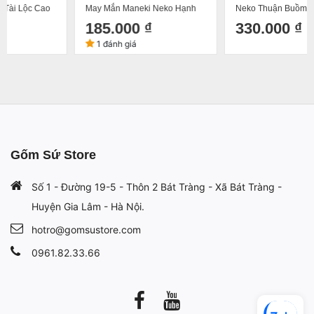
May Mắn Maneki Neko Hạnh
Neko Thuận Buồm Xuôi Gió
Phúc 14cm Kèm Đệm Và Hộp
22cm Kèm Đệm Và Hộp Đẹp
185.000 ₫
330.000 ₫
Đẹp
1 đánh giá
Gốm Sứ Store
Số 1 - Đường 19-5 - Thôn 2 Bát Tràng - Xã Bát Tràng -
Huyện Gia Lâm - Hà Nội.
hotro@gomsustore.com
0961.82.33.66