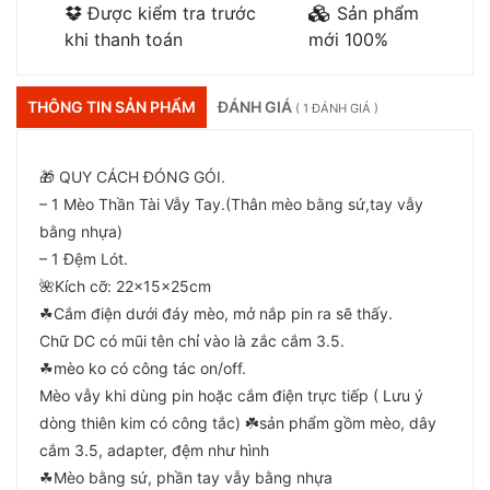
Được kiểm tra trước
Sản phẩm
khi thanh toán
mới 100%
THÔNG TIN SẢN PHẨM
ĐÁNH GIÁ
( 1 ĐÁNH GIÁ )
🎁 QUY CÁCH ĐÓNG GÓI.
– 1 Mèo Thần Tài Vẫy Tay.(Thân mèo bằng sứ,tay vẫy
bằng nhựa)
– 1 Đệm Lót.
🌺Kích cỡ: 22x15x25cm
☘Cắm điện dưới đáy mèo, mở nắp pin ra sẽ thấy.
Chữ DC có mũi tên chỉ vào là zắc cắm 3.5.
☘mèo ko có công tác on/off.
Mèo vẫy khi dùng pin hoặc cắm điện trực tiếp ( Lưu ý
dòng thiên kim có công tắc) ☘️sản phẩm gồm mèo, dây
cắm 3.5, adapter, đệm như hình
☘Mèo bằng sứ, phần tay vẫy bằng nhựa