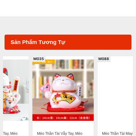
Sản Phẩm Tương Tự
M035
M088
Mèo Thần Tài Vẫy Tay, Mèo
Mèo Thần Tài May Mắn Maneki