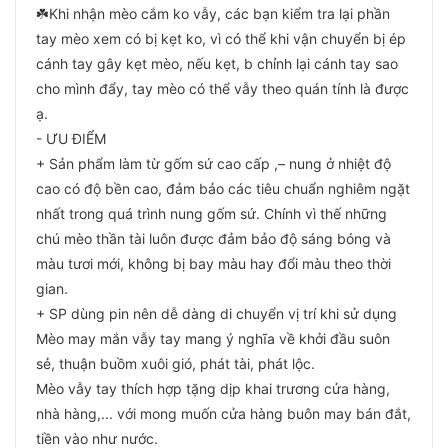
☘️Khi nhận mèo cắm ko vẫy, các bạn kiểm tra lại phần
tay mèo xem có bị kẹt ko, vì có thể khi vận chuyển bị ép
cánh tay gây kẹt mèo, nếu kẹt, b chỉnh lại cánh tay sao
cho mình đẩy, tay mèo có thể vẫy theo quán tính là được
ạ.
- ƯU ĐIỂM
+ Sản phẩm làm từ gốm sứ cao cấp ,– nung ở nhiệt độ
cao có độ bền cao, đảm bảo các tiêu chuẩn nghiêm ngặt
nhất trong quá trình nung gốm sứ. Chính vì thế những
chú mèo thần tài luôn được đảm bảo độ sáng bóng và
màu tươi mới, không bị bay màu hay đổi màu theo thời
gian.
+ SP dùng pin nên dễ dàng di chuyển vị trí khi sử dụng
Mèo may mắn vẫy tay mang ý nghĩa về khởi đầu suôn
sẻ, thuận buồm xuôi gió, phát tài, phát lộc.
Mèo vẫy tay thích hợp tặng dịp khai trương cửa hàng,
nhà hàng,... với mong muốn cửa hàng buôn may bán đắt,
tiền vào như nước.