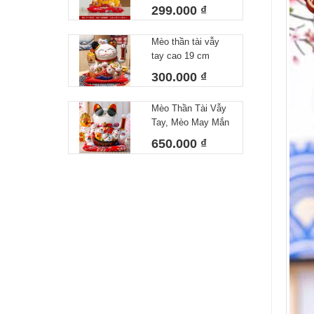
Vạn Lai - Tiền Bạc
299.000 ₫
Sung Túc 18cm
Màu Vàng Kèm
Mèo thần tài vẫy
Đệm Và Hộp Đẹp
tay cao 19 cm
300.000 ₫
Mèo Thần Tài Vẫy
Tay, Mèo May Mắn
Thuyền Tài Lộc
650.000 ₫
Cao 31cm Kèm
Sạc, Hộp Đẹp Và
Thảm Hoa