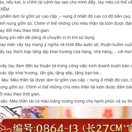
o, nếu kẹt, b chỉnh lại cánh tay sao cho mình đẩy, tay mèo có thể vẫ
ĐIỂM
 phẩm làm từ gốm sứ cao cấp ,– nung ở nhiệt độ cao có độ bền cao,
rình nung gốm sứ. Chính vì thế những chú mèo thần tài luôn được đ
ay đổi màu theo thời gian.
dùng pin nên dễ dàng di chuyển vị trí khi sử dụng
ay mắn vẫy tay mang ý nghĩa về khởi đầu suôn sẻ, thuận buồm xuôi gi
ẫy tay thích hợp tặng dịp khai trương cửa hàng, nhà hàng,... với 
 vẫy tay đem đến sự thuận lợi trong công việc kinh doanh buôn bán 
các dịp khai trương, tân gia, tặng sếp, tặng bạn bè…
t liệu: Mèo thần tài được làm từ gốm cao cấp – nung ở nhiệt độ cao
 nung gốm sứ. Chính vì thế những chú mèo thần tài luôn được đảm b
i màu theo thời gian.
sắc: Mèo thần tài có màu trắng tượng trưng cho hạnh phúc và sự th