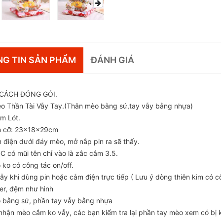
G TIN SẢN PHẨM
ĐÁNH GIÁ
CÁCH ĐÓNG GÓI.
èo Thần Tài Vẫy Tay.(Thân mèo bằng sứ,tay vẫy bằng nhựa)
ệm Lót.
h cỡ: 23x18x29cm
điện dưới đáy mèo, mở nắp pin ra sẽ thấy.
C có mũi tên chỉ vào là zắc cắm 3.5.
ko có công tác on/off.
ẫy khi dùng pin hoặc cắm điện trực tiếp ( Lưu ý dòng thiên kim có
er, đệm như hình
bằng sứ, phần tay vẫy bằng nhựa
 nhận mèo cắm ko vẫy, các bạn kiểm tra lại phần tay mèo xem có bị k