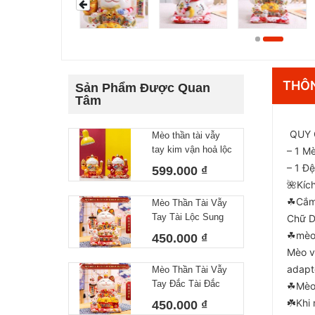
THÔN
Sản Phẩm Được Quan
Tâm
QUY 
Mèo thần tài vẫy
tay kim vận hoả lộc
– 1 M
cao 27 cm
– 1 Đ
599.000 ₫
🌺Kíc
☘Cắm 
Mèo Thần Tài Vẫy
Tay Tài Lộc Sung
Chữ D
Túc 29cm Kèm
☘mèo 
450.000 ₫
Sạc, Đệm Và Hộp
Mèo v
adapt
Mèo Thần Tài Vẫy
Tay Đắc Tài Đắc
☘Mèo 
Lộc Quạt 29cm
☘️Khi
450.000 ₫
Kèm Sạc, Đệm Và