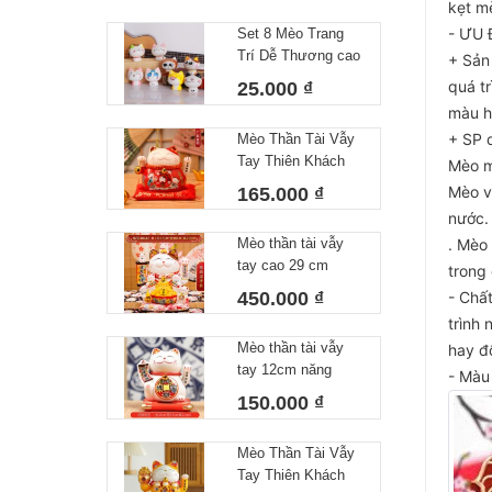
kẹt mè
Hộp
- ƯU 
Set 8 Mèo Trang
Trí Dễ Thương cao
+ Sản
6.5cm
quá t
25.000 ₫
màu h
+ SP 
Mèo Thần Tài Vẫy
Tay Thiên Khách
Mèo m
Vạn Lai chạy pin
Mèo v
165.000 ₫
12cm Kèm Đệm Và
nước.
Hộp
Mèo thần tài vẫy
. Mèo
tay cao 29 cm
trong 
450.000 ₫
- Chấ
trình
Mèo thần tài vẫy
hay đổ
tay 12cm năng
- Màu 
lượng
150.000 ₫
Mèo Thần Tài Vẫy
Tay Thiên Khách