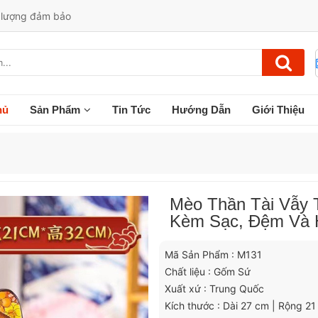
t lượng đảm bảo
hủ
Sản Phẩm
Tin Tức
Hướng Dẫn
Giới Thiệu
Mèo Thần Tài Vẫy 
Kèm Sạc, Đệm Và 
Mã Sản Phẩm : M131
Chất liệu : Gốm Sứ
Xuất xứ : Trung Quốc
Kích thước : Dài 27 cm | Rộng 2