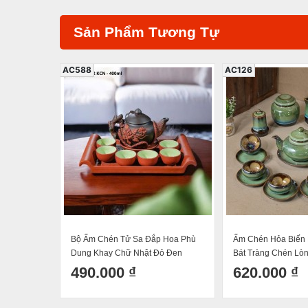
Sản Phẩm Tương Tự
AC588
AC126
Bộ Ấm Chén Tử Sa Đắp Hoa Phù
Ấm Chén Hỏa Biến
Dung Khay Chữ Nhật Đỏ Đen
Bát Tràng Chén Lò
Chóp 400m
490.000 ₫
620.000 ₫