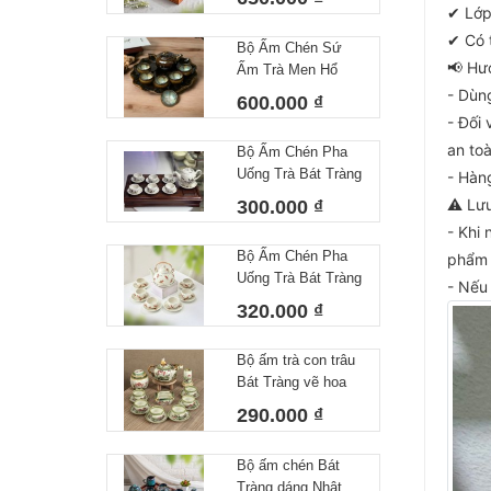
✔ Lớp
✔ Có t
Bộ Ấm Chén Sứ
📢 Hư
Ấm Trà Men Hổ
Phách Hoả Biến
- Dùn
600.000 ₫
Bát Tràng Làm Quà
- Đối
Tặng Cao Cấp Kèm
an toà
Bộ Ấm Chén Pha
Khay Tròn
Uống Trà Bát Tràng
- Hàn
Họa Tiết Vẽ Tay Lá
⚠️ Lư
300.000 ₫
Trúc Dáng Minh
- Khi
Long Men Tiêu
Bộ Ấm Chén Pha
phẩm 
Trắng
Uống Trà Bát Tràng
- Nếu
Họa Tiết Vẽ Tay
320.000 ₫
Chuồn Chuồn Men
Tiêu – Dáng Ấm
Bộ ấm trà con trâu
Giỏ Cua Quai
Bát Tràng vẽ hoa
Nhôm 340ml
sen dung tích
290.000 ₫
350ml
Bộ ấm chén Bát
Tràng dáng Nhật