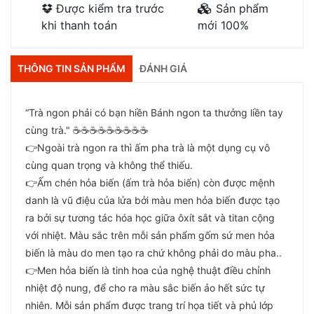
Được kiểm tra trước
Sản phẩm
khi thanh toán
mới 100%
THÔNG TIN SẢN PHẨM
ĐÁNH GIÁ
“Trà ngon phải có bạn hiền Bánh ngon ta thưởng liền tay
cùng trà." ☕️☕️☕️☕️☕️☕️☕️☕️☕️
👉Ngoài trà ngon ra thì ấm pha trà là một dụng cụ vô
cùng quan trọng và không thể thiếu.
👉Ấm chén hỏa biến (ấm trà hỏa biến) còn được mệnh
danh là vũ điệu của lửa bởi màu men hỏa biến được tạo
ra bởi sự tương tác hóa học giữa ôxít sắt và titan cộng
với nhiệt. Màu sắc trên mỗi sản phẩm gốm sứ men hỏa
biến là màu do men tạo ra chứ không phải do màu pha..
👉Men hỏa biến là tinh hoa của nghệ thuật điều chỉnh
nhiệt độ nung, để cho ra màu sắc biến ảo hết sức tự
nhiên. Mỗi sản phẩm được trang trí họa tiết và phủ lớp