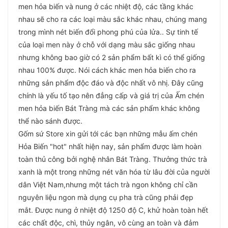
men hỏa biến và nung ở các nhiệt độ, các tầng khác
nhau sẽ cho ra các loại màu sắc khác nhau, chúng mang
trong mình nét biến đổi phong phú của lửa.. Sự tinh tế
của loại men này ở chỗ với dạng màu sắc giống nhau
nhưng không bao giờ có 2 sản phẩm bất kì có thể giống
nhau 100% được. Nói cách khác men hỏa biến cho ra
những sản phẩm độc đáo và độc nhất vô nhị. Đây cũng
chính là yếu tố tạo nên đẳng cấp và giá trị của Ấm chén
men hỏa biến Bát Tràng mà các sản phẩm khác không
thể nào sánh được.
Gốm sứ Store xin gửi tới các bạn những mẫu ấm chén
Hỏa Biến "hot" nhất hiện nay, sản phẩm được làm hoàn
toàn thủ công bởi nghệ nhân Bát Tràng. Thưởng thức trà
xanh là một trong những nét văn hóa từ lâu đời của người
dân Việt Nam,nhưng một tách trà ngon không chỉ cần
nguyên liệu ngon mà dụng cụ pha trà cũng phải đẹp
mắt. Được nung ở nhiệt độ 1250 độ C, khử hoàn toàn hết
các chất độc, chì, thủy ngân, vô cùng an toàn và đảm