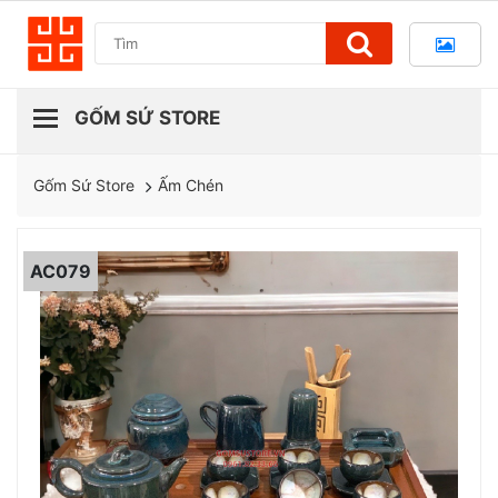
Ấm Chén
Gốm Sứ Store
AC079