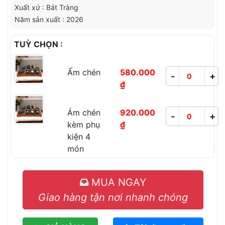
Xuất xứ : Bát Tràng
Năm sản xuất : 2026
TUỲ CHỌN :
Ấm chén
580.000
-
+
₫
Ám chén
920.000
-
+
kèm phụ
₫
kiện 4
món
MUA NGAY
Giao hàng tận nơi nhanh chóng