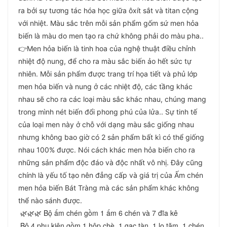
ra bởi sự tương tác hóa học giữa ôxít sắt và titan cộng
với nhiệt. Màu sắc trên mỗi sản phẩm gốm sứ men hỏa
biến là màu do men tạo ra chứ không phải do màu pha..
👉Men hỏa biến là tinh hoa của nghệ thuật điều chỉnh
nhiệt độ nung, để cho ra màu sắc biến ảo hết sức tự
nhiên. Mỗi sản phẩm được trang trí họa tiết và phủ lớp
men hỏa biến và nung ở các nhiệt độ, các tầng khác
nhau sẽ cho ra các loại màu sắc khác nhau, chúng mang
trong mình nét biến đổi phong phú của lửa.. Sự tinh tế
của loại men này ở chỗ với dạng màu sắc giống nhau
nhưng không bao giờ có 2 sản phẩm bất kì có thể giống
nhau 100% được. Nói cách khác men hỏa biến cho ra
những sản phẩm độc đáo và độc nhất vô nhị. Đây cũng
chính là yếu tố tạo nên đẳng cấp và giá trị của Ấm chén
men hỏa biến Bát Tràng mà các sản phẩm khác không
thể nào sánh được.
 🌿🌿🌿 Bộ ấm chén gồm 1 ấm 6 chén và 7 đĩa kê
 Bộ 4 phụ kiện gồm 1 hộp chè, 1 gạc tàn, 1 lọ tăm, 1 chén 