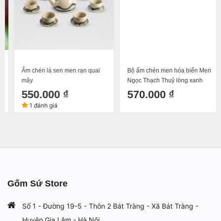
Ấm chén lá sen men rạn quai
Bộ ấm chén men hỏa biến Men
mây
Ngọc Thạch Thuỷ lòng xanh
dáng chóp cao cấp Bát Tràng
550.000 ₫
570.000 ₫
1 đánh giá
Gốm Sứ Store
Số 1 - Đường 19-5 - Thôn 2 Bát Tràng - Xã Bát Tràng -
Huyện Gia Lâm - Hà Nội.