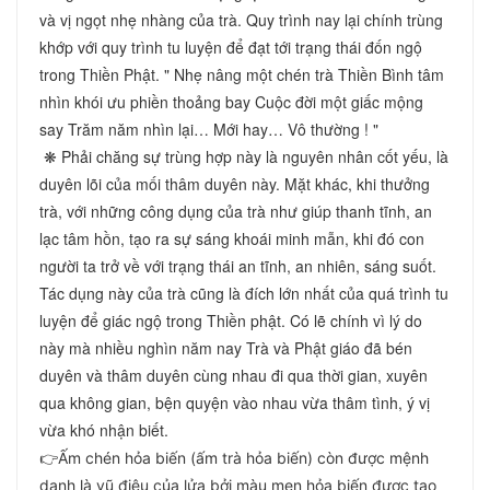
và vị ngọt nhẹ nhàng của trà. Quy trình nay lại chính trùng 
khớp với quy trình tu luyện để đạt tới trạng thái đốn ngộ 
trong Thiền Phật. " Nhẹ nâng một chén trà Thiền Bình tâm 
nhìn khói ưu phiền thoảng bay Cuộc đời một giấc mộng 
say Trăm năm nhìn lại… Mới hay… Vô thường ! "
 ❋ Phải chăng sự trùng hợp này là nguyên nhân cốt yếu, là 
duyên lõi của mối thâm duyên này. Mặt khác, khi thưởng 
trà, với những công dụng của trà như giúp thanh tĩnh, an 
lạc tâm hồn, tạo ra sự sáng khoái minh mẫn, khi đó con 
người ta trở về với trạng thái an tĩnh, an nhiên, sáng suốt. 
Tác dụng này của trà cũng là đích lớn nhất của quá trình tu 
luyện để giác ngộ trong Thiền phật. Có lẽ chính vì lý do 
này mà nhiều nghìn năm nay Trà và Phật giáo đã bén 
duyên và thâm duyên cùng nhau đi qua thời gian, xuyên 
qua không gian, bện quyện vào nhau vừa thâm tình, ý vị 
vừa khó nhận biết.
👉Ấm chén hỏa biến (ấm trà hỏa biến) còn được mệnh
danh là vũ điệu của lửa bởi màu men hỏa biến được tạo