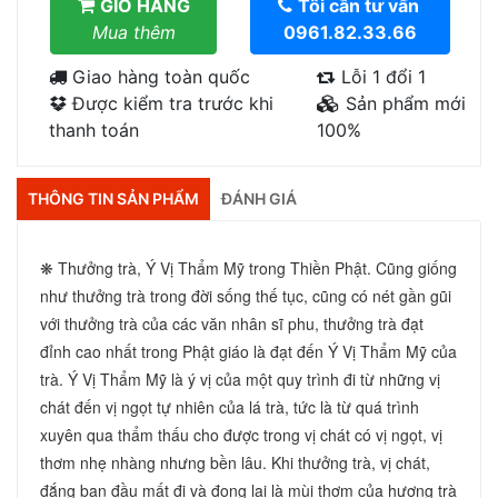
GIỎ HÀNG
Tôi cần tư vấn
Mua thêm
0961.82.33.66
Giao hàng toàn quốc
Lỗi 1 đổi 1
Được kiểm tra trước khi
Sản phẩm mới
thanh toán
100%
THÔNG TIN SẢN PHẨM
ĐÁNH GIÁ
❋ Thưởng trà, Ý Vị Thẩm Mỹ trong Thiền Phật. Cũng giống 
như thưởng trà trong đời sống thế tục, cũng có nét gần gũi 
với thưởng trà của các văn nhân sĩ phu, thưởng trà đạt 
đỉnh cao nhất trong Phật giáo là đạt đến Ý Vị Thẩm Mỹ của 
trà. Ý Vị Thẩm Mỹ là ý vị của một quy trình đi từ những vị 
chát đến vị ngọt tự nhiên của lá trà, tức là từ quá trình 
xuyên qua thẩm thấu cho được trong vị chát có vị ngọt, vị 
thơm nhẹ nhàng nhưng bền lâu. Khi thưởng trà, vị chát, 
đắng ban đầu mất đi và đọng lại là mùi thơm của hương trà 